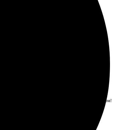
иколепные. Удобный сайт, все просто и понятно.
омендую всем!
ыстро ответили на вопросы. Очень доволен результатом!