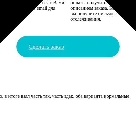
алисты могут связаться с Вами
оплаты получите подтверждение
му телефону или email для
описанием заказа. Когда отпра
я деталей.
вы получите письмо с трек-но
отслеживания.
Сделать заказ
в итоге взял часть так, часть эдак, оба варианта нормальные.