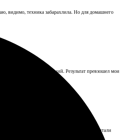
раю, видимо, техника забарахлила. Но для домашнего
стро связались для уточнений. Результат превзошел мои
кажу еще!
аких сложностей не возникло. Картинки напечатали