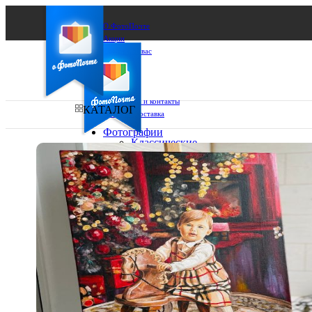
О ФотоПочте
Акции
Сделаем за вас
Бизнесу
FAQ
Франшиза
Поддержка и контакты
КАТАЛОГ
Оплата и доставка
Фотографии
Классические
фото
Ваш город:
10х10
10х15
Ваш регион доставки
13х18
15х15
Выберите из списка:
15х20
20х20
20х30
30х30
30х40
А4
Фото
в