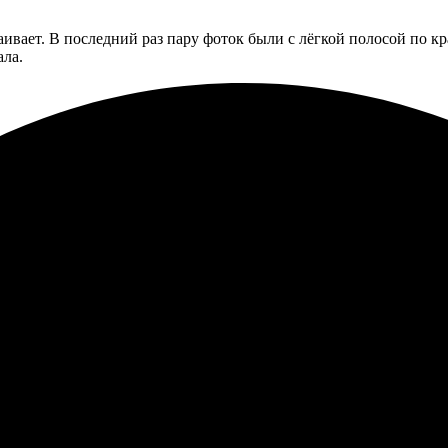
раивает. В последний раз пару фоток были с лёгкой полосой по к
ала.
афии и осталась в восторге. Легко оформился заказ на сайте, бы
и четкие. Все сделали быстро и профессионально. Обязательно за
 оказался простым и удобным. Весь заказ оформляла онлайн, ник
ндую всем, кто хочет что-то особенное.