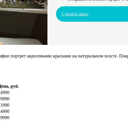
Сделать заказ
ии портрет акриловыми красками на натуральном холсте. Покрое
Цена, руб.
14990
19990
21990
24990
29990