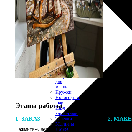
30х40
20х45
30х60
30х90
40х40
40х60
50х70
Пенокартон
Модульные
картины
ФотоПостеры
ФотоПодушки
Фотоcувениры
Значки
Коврик
для
мыши
Кружки
Новогодние
шары
Этапы работы
Пазл
картонный
1. ЗАКАЗ
2. МАК
Тарелки
Магниты
Пазлы
Нажмите «Сделать заказ», выберите
В процессе 