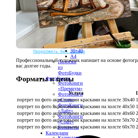
рамке
10х10
10×15
13×18
15×15
15×20
20×20
20×30
Не нашли Ваш город?
Мы доставляем по всему миру
30×30
30×40
Продолжить без города
A4
Профессиональный художник напишет на основе фотограф
Полоски
вас долгие годы.
из
ФотоБудки
Форматы и цены
ФотоКниги
ФотоКниги
«Премиум»
Услуга
ФотоКниги
портрет по фото акриловыми красками на холсте 30х40
«Слим»
ФотоКниги
портрет по фото акриловыми красками на холсте 40х50
«Лайт»
портрет по фото акриловыми красками на холсте 40х60
ФотоКниги
портрет по фото акриловыми красками на холсте 50х70
«Софт»
портрет по фото акриловыми красками на холсте 60х70
Блокноты
Календари
Календари