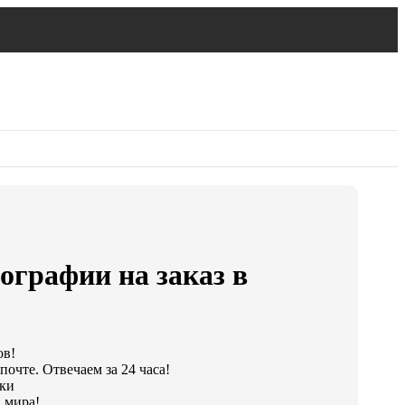
ографии на заказ в
ов!
очте. Отвечаем за 24 часа!
тки
 мира!