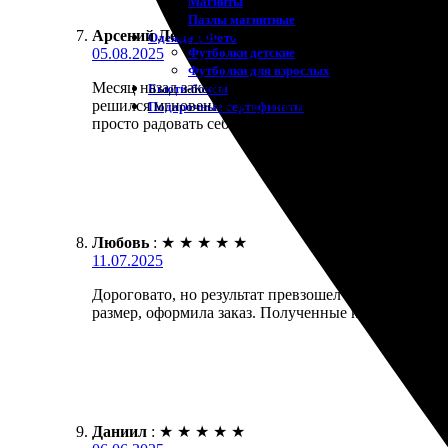
Магниты
Пазлы магнитные
Арсений Лебедев
:
★
★
★
★
★
Одежда с Фото
Футболки детские
05.08.2025
Футболки для взрослых
Месяц назад заказывал портреты по фотографии. П
Бьюти-боксы
решился мгновенно. Картинки напечатали качестве
Подарочные сертификаты
просто радовать себя.
Любовь
:
★
★
★
★
★
11.07.2025
Дороговато, но результат превзошел ожидания! Зак
размер, оформила заказ. Полученные картины очень
Даниил
:
★
★
★
★
★