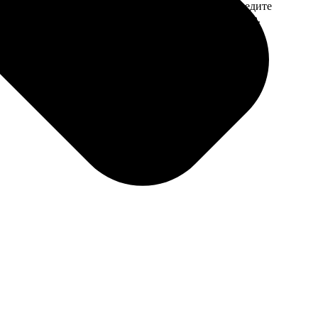
 на email с
заказа. Если у вас есть промокод, введите
вим заказ
его в специальное поле для промокода.
мером для