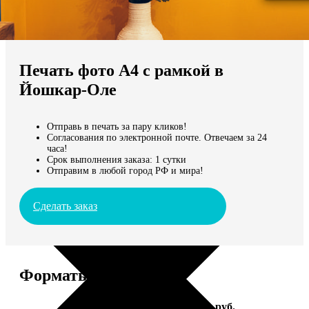
Не нашли Ваш город?
Мы доставляем по всему миру
Печать фото А4 с рамкой в
Продолжить без города
Йошкар-Оле
Отправь в печать за пару кликов!
Согласования по электронной почте. Отвечаем за 24
часа!
Срок выполнения заказа: 1 сутки
Отправим в любой город РФ и мира!
Сделать заказ
Форматы и цены
Услуга
Цена, руб.