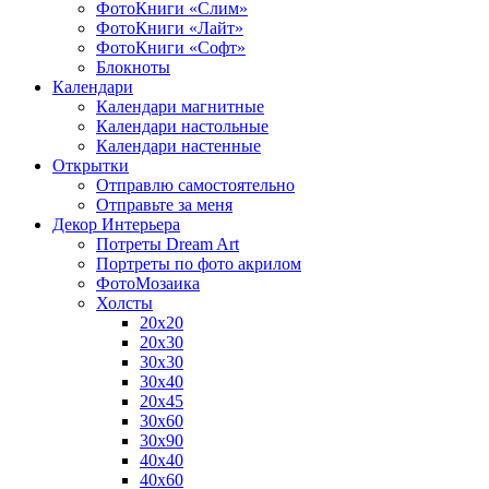
ФотоКниги «Слим»
ФотоКниги «Лайт»
ФотоКниги «Софт»
Блокноты
Календари
Календари магнитные
Календари настольные
Календари настенные
Открытки
Отправлю самостоятельно
Отправьте за меня
Декор Интерьера
Потреты Dream Art
Портреты по фото акрилом
ФотоМозаика
Холсты
20х20
20х30
30х30
30х40
20х45
30х60
30х90
40х40
40х60