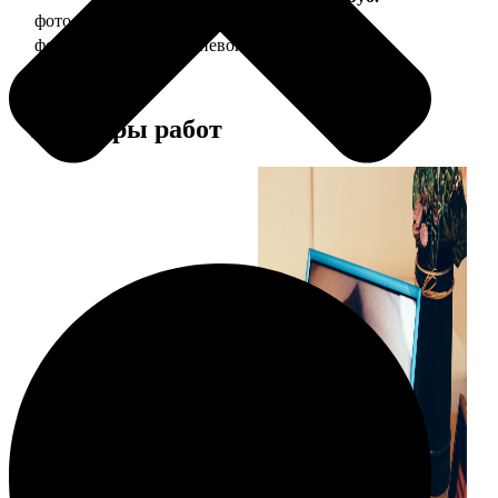
фото 20х30 в деревянной рамке
990
фото 20х30 в алюминиевой рамке
2490
Примеры работ