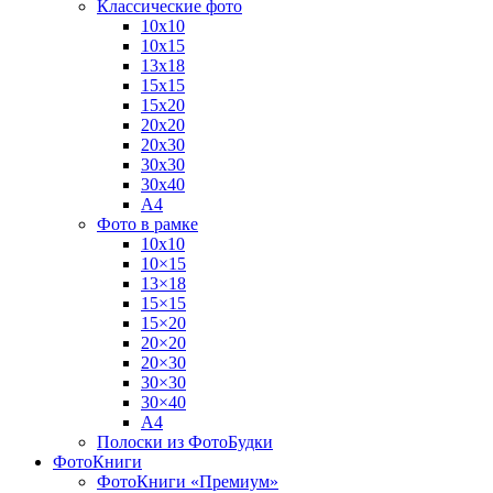
Классические фото
10х10
10х15
13х18
15х15
15х20
20х20
20х30
30х30
30х40
А4
Фото в рамке
10х10
10×15
13×18
15×15
15×20
20×20
20×30
30×30
30×40
A4
Полоски из ФотоБудки
ФотоКниги
ФотоКниги «Премиум»