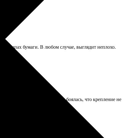
этих типах бумаги. В любом случае, выглядит неплохо.
ей. Вешать было страшновато, боялась, что крепление не