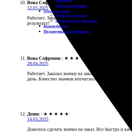
Магниты
Вова Софронов
:
★
★
★
★
★
Пазлы магнитные
12.05.2025
Одежда с Фото
Футболки детские
Работает. Заказал значки на заказ. Весь процесс п
Футболки для взрослых
результату!
Бьюти-боксы
Подарочные сертификаты
Вова Софронов
:
★
★
★
★
★
28.04.2025
Работает. Заказал значки на заказ, всё прошло гла
день. Качество значков впечатлило, вышло даже лу
Денис
:
★
★
★
★
★
14.03.2025
Довелось сделать значки на заказ. Все быстро и ка