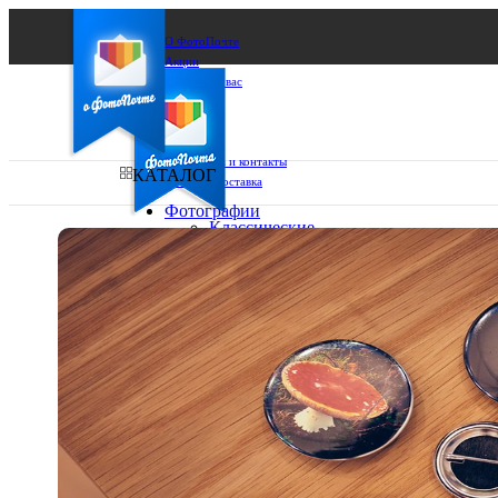
О ФотоПочте
Акции
Сделаем за вас
Бизнесу
FAQ
Франшиза
Поддержка и контакты
КАТАЛОГ
Оплата и доставка
Фотографии
Классические
фото
Ваш город:
10х10
10х15
Ваш регион доставки
13х18
15х15
Выберите из списка:
15х20
20х20
20х30
30х30
30х40
А4
Фото
в