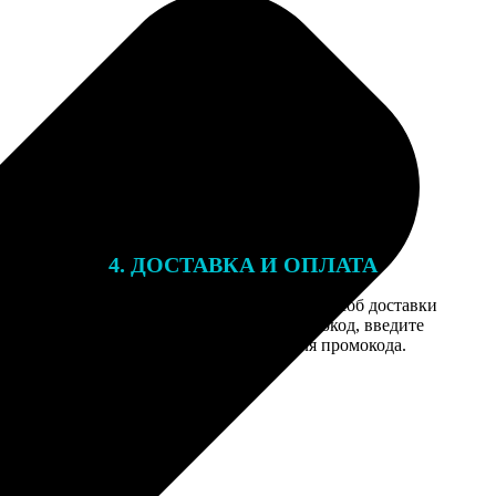
4. ДОСТАВКА И ОПЛАТА
той. После
Введите адрес и выберите способ доставки
 на email с
заказа. Если у вас есть промокод, введите
вим заказ
его в специальное поле для промокода.
мером для