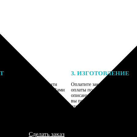
ЕТ
3. ИЗГОТОВЛЕНИЕ
подготовки заказа к печати
Оплатите заказ банковской кар
алисты могут связаться с Вами
оплаты получите подтверждение
му телефону или email для
описанием заказа. Когда отпра
я деталей.
вы получите письмо с трек-но
отслеживания.
Сделать заказ