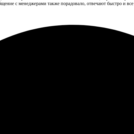
бщение с менеджерами также порадовало, отвечают быстро и все
м. Заказал значки на заказ, понравился интуитивно понятный и
качество отличное!
бно. Выбор дизайнов на удивление богатый. Оформили без проблем