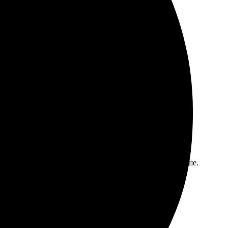
та яркие. Процесс оформления прост и интуитивен.
ост. Ожидала неделю, но готовые значки пришли раньше.