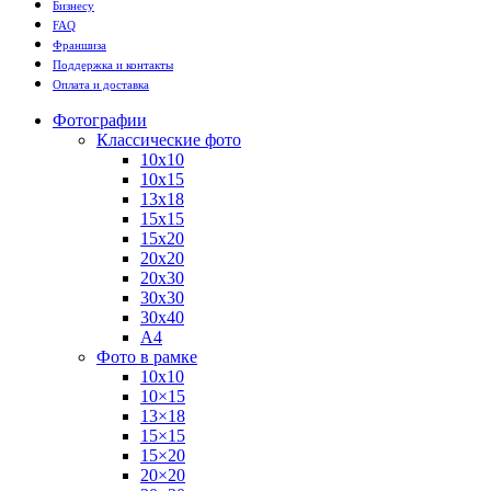
Бизнесу
FAQ
Франшиза
Поддержка и контакты
Оплата и доставка
Фотографии
Классические фото
10х10
10х15
13х18
15х15
15х20
20х20
20х30
30х30
30х40
А4
Фото в рамке
10х10
10×15
13×18
15×15
15×20
20×20