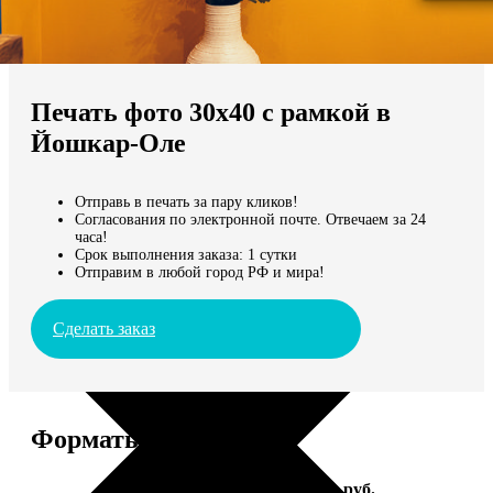
Не нашли Ваш город?
Мы доставляем по всему миру
Печать фото 30х40 с рамкой в
Продолжить без города
Йошкар-Оле
Отправь в печать за пару кликов!
Согласования по электронной почте. Отвечаем за 24
часа!
Срок выполнения заказа: 1 сутки
Отправим в любой город РФ и мира!
Сделать заказ
Форматы и цены
Услуга
Цена, руб.