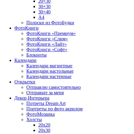
20×30
30×30
30×40
A4
Полоски из ФотоБудки
ФотоКниги
ФотоКниги «Премиум»
ФотоКниги «Слим»
ФотоКниги «Лайт»
ФотоКниги «Софт»
Блокноты
Календари
Календари магнитные
Календари настольные
Календари настенные
Открытки
Отправлю самостоятельно
Отправьте за меня
Декор Интерьера
Потреты Dream Art
Портреты по фото акрилом
ФотоМозаика
Холсты
20х20
20х30