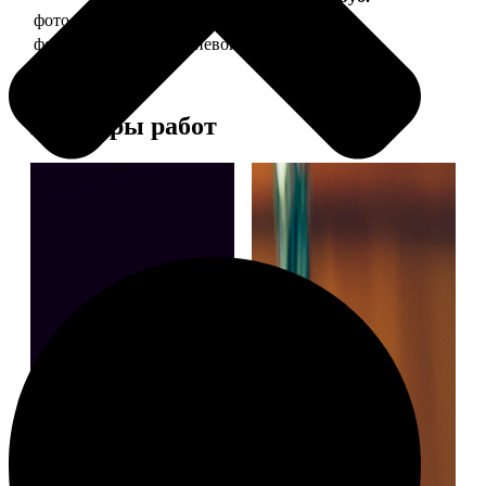
фото 30х40 в деревянной рамке
1490
фото 30х40 в алюминиевой рамке
2990
Примеры работ