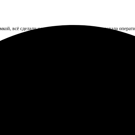
амкой, всё сделали идеально, вышло красиво. Порадовала опера
казала печать фото 10х10 с рамкой. Процесс оформления приятн
отлично! Обязательно вернусь еще.