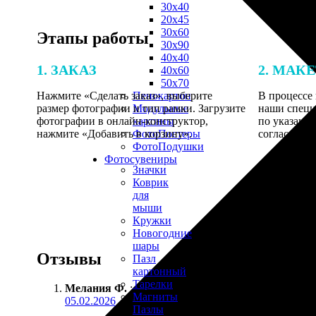
30х40
20х45
30х60
Этапы работы
30х90
40х40
1. ЗАКАЗ
2. МАК
40х60
50х70
Нажмите «Сделать заказ», выберите
В процессе 
Пенокартон
размер фотографии и тип рамки. Загрузите
наши специ
Модульные
фотографии в онлайн-конструктор,
по указанно
картины
нажмите «Добавить в корзину».
согласовани
ФотоПостеры
ФотоПодушки
Фотоcувениры
Значки
Коврик
для
мыши
Кружки
Новогодние
шары
Отзывы
Пазл
картонный
Тарелки
Мелания Ф.
:
Магниты
05.02.2026
Пазлы