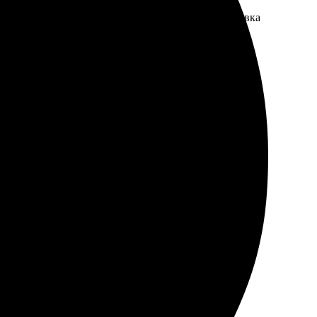
 дизайна порадовал. Получила заказ быстро, упаковка
ятно удивлён результатом!
во изображения: всё чётко и ярко. Получила заказ
ные сувениры.