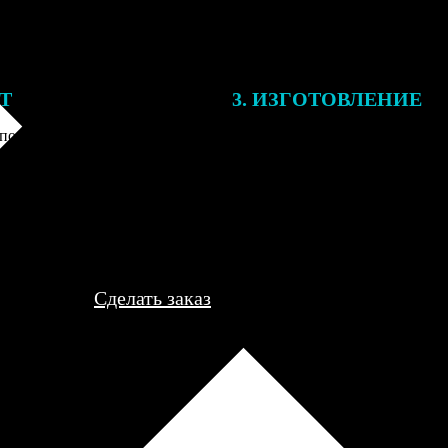
ЕТ
3. ИЗГОТОВЛЕНИЕ
подготовки заказа к печати
Оплатите заказ банковской кар
алисты могут связаться с Вами
оплаты получите подтверждение
му телефону или email для
описанием заказа. Когда отпра
я деталей.
вы получите письмо с трек-но
отслеживания.
Сделать заказ