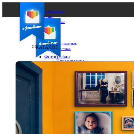
О ФотоПочте
Акции
Сделаем за вас
Бизнесу
FAQ
Франшиза
Поддержка и контакты
КАТАЛОГ
Оплата и доставка
Фотографии
Классические
фото
Ваш город:
10х10
10х15
Ваш регион доставки
13х18
15х15
Выберите из списка:
15х20
20х20
20х30
30х30
30х40
А4
Фото
в