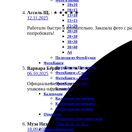
Фото в рамке
10х10
10×15
Ассоль Щ.
:
★
★
★
★
★
13×18
12.11.2025
15×15
15×20
Работали быстро и внимательно. Заказала фото с р
20×20
попробовать!
20×30
30×30
30×40
A4
Полоски из ФотоБудки
ФотоКниги
ФотоКниги «Премиум»
Варвара Берия
:
★
★
★
★
★
ФотоКниги «Слим»
06.10.2025
ФотоКниги «Лайт»
ФотоКниги «Софт»
Официальные фото делают быстро и качественно! За
Блокноты
упаковка надежная. Цвета яркие, рамка смотрится 
Календари
Календари магнитные
Календари настольные
Календари настенные
Открытки
Отправлю самостоятельно
Муза Назарова
:
★
★
★
★
★
Отправьте за меня
18.09.2025
Декор Интерьера