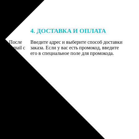
4. ДОСТАВКА И ОПЛАТА
той. После
Введите адрес и выберите способ доставки
 на email с
заказа. Если у вас есть промокод, введите
вим заказ
его в специальное поле для промокода.
мером для