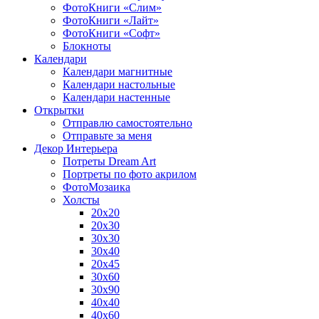
ФотоКниги «Слим»
ФотоКниги «Лайт»
ФотоКниги «Софт»
Блокноты
Календари
Календари магнитные
Календари настольные
Календари настенные
Открытки
Отправлю самостоятельно
Отправьте за меня
Декор Интерьера
Потреты Dream Art
Портреты по фото акрилом
ФотоМозаика
Холсты
20х20
20х30
30х30
30х40
20х45
30х60
30х90
40х40
40х60