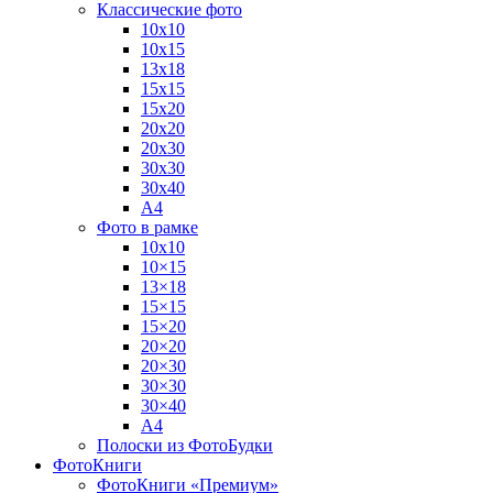
Классические фото
10х10
10х15
13х18
15х15
15х20
20х20
20х30
30х30
30х40
А4
Фото в рамке
10х10
10×15
13×18
15×15
15×20
20×20
20×30
30×30
30×40
A4
Полоски из ФотоБудки
ФотоКниги
ФотоКниги «Премиум»