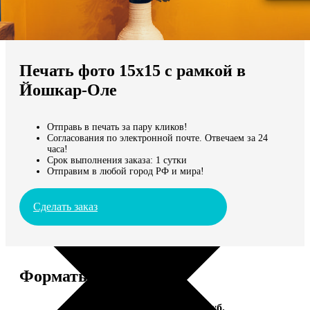
Не нашли Ваш город?
Мы доставляем по всему миру
Печать фото 15х15 с рамкой в
Продолжить без города
Йошкар-Оле
Отправь в печать за пару кликов!
Согласования по электронной почте. Отвечаем за 24
часа!
Срок выполнения заказа: 1 сутки
Отправим в любой город РФ и мира!
Сделать заказ
Форматы и цены
Услуга
Цена, руб.