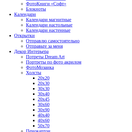
ФотоКниги «Софт»
Блокноты
Календари
Календари магнитные
Календари настольные
Календари настенные
Открытки
Отправлю самостоятельно
Отправьте за меня
Декор Интерьера
Потреты Dream Art
Портреты по фото акрилом
ФотоМозаика
Холсты
20х20
20х30
30х30
30х40
20х45
30х60
30х90
40х40
40х60
50х70
Пенокартон