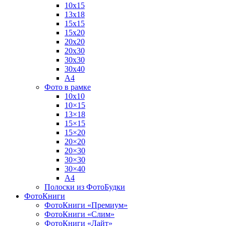
10х15
13х18
15х15
15х20
20х20
20х30
30х30
30х40
А4
Фото в рамке
10х10
10×15
13×18
15×15
15×20
20×20
20×30
30×30
30×40
A4
Полоски из ФотоБудки
ФотоКниги
ФотоКниги «Премиум»
ФотоКниги «Слим»
ФотоКниги «Лайт»