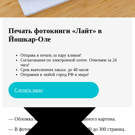
Не нашли Ваш город?
Мы доставляем по всему миру
Печать фотокниги «Лайт» в
Продолжить без города
Йошкар-Оле
Отправь в печать за пару кликов!
Согласования по электронной почте. Отвечаем за 24
часа!
Срок выполнения заказа: до 48 часов
Отправим в любой город РФ и мира!
Сделать заказ
— Обложка из твердого ламинированного картона.
— В фотокниге можно разместить от 40 до 300 страниц.