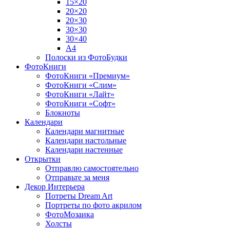
15×20
20×20
20×30
30×30
30×40
A4
Полоски из ФотоБудки
ФотоКниги
ФотоКниги «Премиум»
ФотоКниги «Слим»
ФотоКниги «Лайт»
ФотоКниги «Софт»
Блокноты
Календари
Календари магнитные
Календари настольные
Календари настенные
Открытки
Отправлю самостоятельно
Отправьте за меня
Декор Интерьера
Потреты Dream Art
Портреты по фото акрилом
ФотоМозаика
Холсты