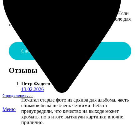
4. ДОСТАВКА И ОПЛАТА
Введите адрес и выберите способ доставки заказа. Если
у вас есть промокод, введите его в специальное поле для
промокода.
Сделать заказ
Отзывы
Петр Фадеев
:
13.02.2026
Определение...
Печатал старые фото из архива для альбома, часть
снимков была не очень четкими. Ребята
Меню
предупредили, что качество на выходе может
хромать, но в итоге вытянули картинки вполне
прилично.