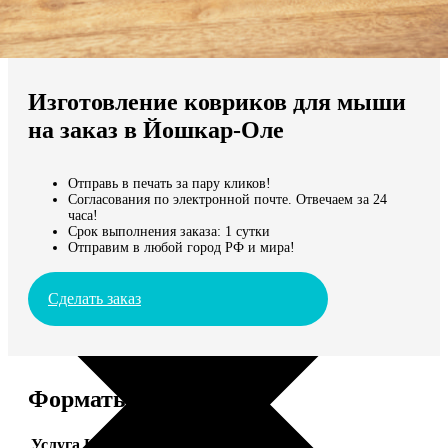
Не нашли Ваш город?
Мы доставляем по всему миру
Изготовление ковриков для мыши
Продолжить без города
на заказ в Йошкар-Оле
Отправь в печать за пару кликов!
Согласования по электронной почте. Отвечаем за 24
часа!
Срок выполнения заказа: 1 сутки
Отправим в любой город РФ и мира!
Сделать заказ
Форматы и цены
Услуга
Цена, руб.