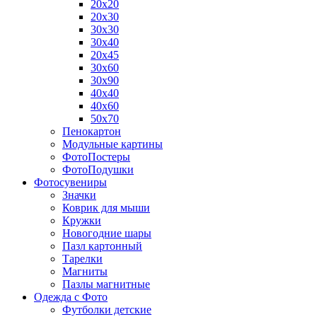
20х20
20х30
30х30
30х40
20х45
30х60
30х90
40х40
40х60
50х70
Пенокартон
Модульные картины
ФотоПостеры
ФотоПодушки
Фотоcувениры
Значки
Коврик для мыши
Кружки
Новогодние шары
Пазл картонный
Тарелки
Магниты
Пазлы магнитные
Одежда с Фото
Футболки детские