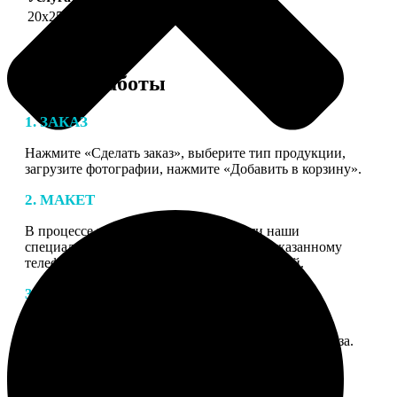
20х25
690
Этапы работы
1. ЗАКАЗ
Нажмите «Сделать заказ», выберите тип продукции,
загрузите фотографии, нажмите «Добавить в корзину».
2. МАКЕТ
В процессе подготовки заказа к печати наши
специалисты могут связаться с Вами по указанному
телефону или email для согласования деталей.
3. ИЗГОТОВЛЕНИЕ
Оплатите заказ банковской картой. После оплаты
получите подтверждение на email с описанием заказа.
Когда отправим заказ вы получите письмо с трек-
номером для отслеживания.