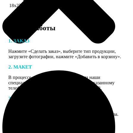
18х27 см 126 частей
990
Этапы работы
1. ЗАКАЗ
Нажмите «Сделать заказ», выберите тип продукции,
загрузите фотографии, нажмите «Добавить в корзину».
2. МАКЕТ
В процессе подготовки заказа к печати наши
специалисты могут связаться с Вами по указанному
телефону или email для согласования деталей.
3. ИЗГОТОВЛЕНИЕ
Оплатите заказ банковской картой. После оплаты
получите подтверждение на email с описанием заказа.
Когда отправим заказ вы получите письмо с трек-
номером для отслеживания.