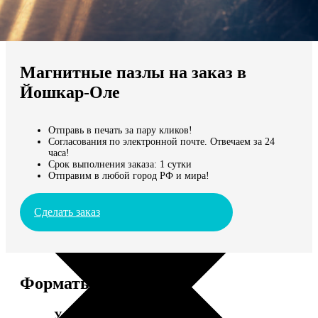
Не нашли Ваш город?
Мы доставляем по всему миру
Магнитные пазлы на заказ в
Продолжить без города
Йошкар-Оле
Отправь в печать за пару кликов!
Согласования по электронной почте. Отвечаем за 24
часа!
Срок выполнения заказа: 1 сутки
Отправим в любой город РФ и мира!
Сделать заказ
Форматы и цены
Услуга
Цена, руб.