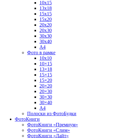
10х15
13х18
15х15
15х20
20х20
20х30
30х30
30х40
А4
Фото в рамке
10х10
10×15
13×18
15×15
15×20
20×20
20×30
30×30
30×40
A4
Полоски из ФотоБудки
ФотоКниги
ФотоКниги «Премиум»
ФотоКниги «Слим»
ФотоКниги «Лайт»