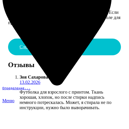
4. ДОСТАВКА И ОПЛАТА
Введите адрес и выберите способ доставки заказа. Если
у вас есть промокод, введите его в специальное поле для
промокода.
Сделать заказ
Отзывы
Зоя Сахарова
:
13.02.2026
Определение...
Футболка для взрослого с принтом. Ткань
хорошая, хлопок, но после стирки надпись
Меню
немного потрескалась. Может, я стирала не по
инструкции, нужно было выворачивать.