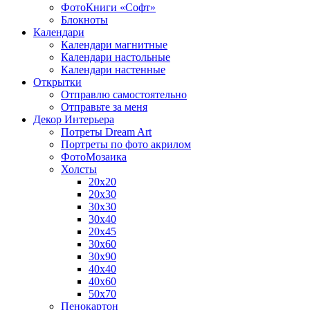
ФотоКниги «Софт»
Блокноты
Календари
Календари магнитные
Календари настольные
Календари настенные
Открытки
Отправлю самостоятельно
Отправьте за меня
Декор Интерьера
Потреты Dream Art
Портреты по фото акрилом
ФотоМозаика
Холсты
20х20
20х30
30х30
30х40
20х45
30х60
30х90
40х40
40х60
50х70
Пенокартон