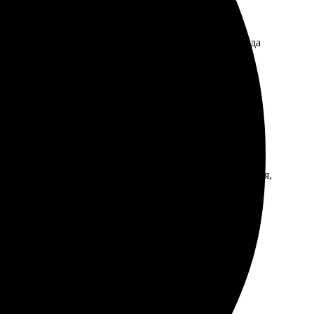
ркие и честные. Оплатил онлайн, без проблем. Всегда
на высоте, цвета яркие и насыщенные. Доставка быстрая,
 и заказывала!