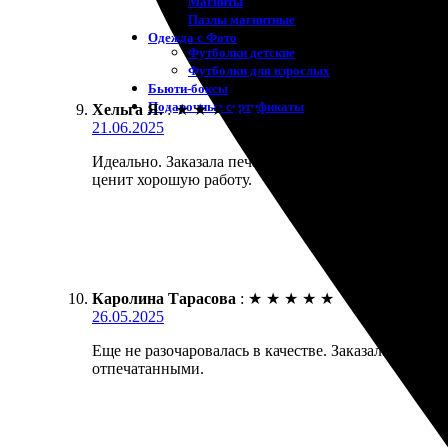
Магниты
Пазлы магнитные
Одежда с Фото
Футболки детские
Футболки для взрослых
Бьюти-боксы
Подарочные сертификаты
Хельга Я.
:
★
★
★
★
★
21.06.2025
Идеально. Заказала печать фотографий. Очень удоб
ценит хорошую работу.
Каролина Тарасова
:
★
★
★
★
★
26.05.2025
Еще не разочаровалась в качестве. Заказала печат
отпечатанными.