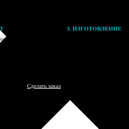
ЕТ
3. ИЗГОТОВЛЕНИЕ
подготовки заказа к печати
Оплатите заказ банковской кар
алисты могут связаться с Вами
оплаты получите подтверждение
му телефону или email для
описанием заказа. Когда отпра
я деталей.
вы получите письмо с трек-но
отслеживания.
Сделать заказ