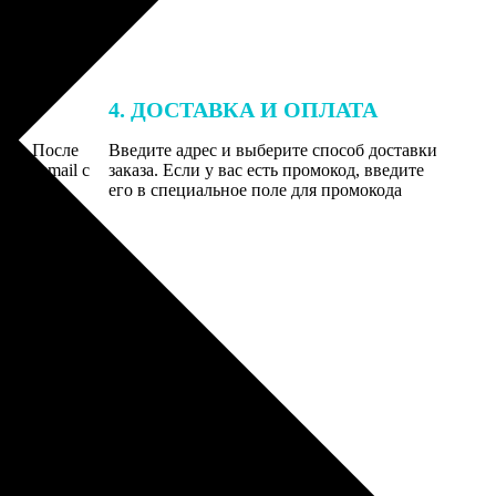
4. ДОСТАВКА И ОПЛАТА
той. После
Введите адрес и выберите способ доставки
 на email с
заказа. Если у вас есть промокод, введите
вим заказ
его в специальное поле для промокода
мером для