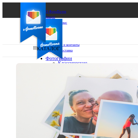
О ФотоПочте
Акции
Сделаем за вас
Бизнесу
FAQ
Франшиза
Поддержка и контакты
КАТАЛОГ
Оплата и доставка
Фотографии
Классические
фото
Ваш город:
10х10
10х15
Ваш регион доставки
13х18
15х15
Выберите из списка:
15х20
20х20
20х30
30х30
30х40
А4
Фото
в