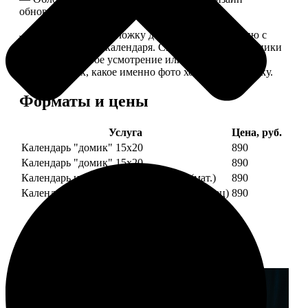
обновляем каждый год.
— В кружочек на обложку добавляем фотографию с
одной из страниц календаря. Снимок наши сотрудники
выбирают на свое усмотрение или пишите в
комментариях, какое именно фото хотите на обложку.
Форматы и цены
Услуга
Цена, руб.
Календарь "домик" 15х20
890
Календарь "домик" 15х20
890
Календарь настольный А5 210х148 (мат.)
890
Календарь настольный А5 210х148 (глянец)
890
Примеры работ