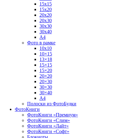
15х15
15х20
20х20
20х30
30х30
30х40
А4
Фото в рамке
10х10
10×15
13×18
15×15
15×20
20×20
20×30
30×30
30×40
A4
Полоски из ФотоБудки
ФотоКниги
ФотоКниги «Премиум»
ФотоКниги «Слим»
ФотоКниги «Лайт»
ФотоКниги «Софт»
Блокноты