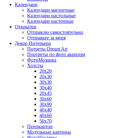
Календари
Календари магнитные
Календари настольные
Календари настенные
Открытки
Отправлю самостоятельно
Отправьте за меня
Декор Интерьера
Потреты Dream Art
Портреты по фото акрилом
ФотоМозаика
Холсты
20х20
20х30
30х30
30х40
20х45
30х60
30х90
40х40
40х60
50х70
Пенокартон
Модульные картины
ФотоПостеры