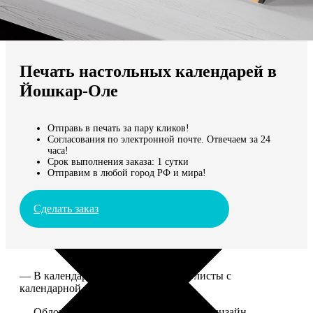
Не нашли Ваш город?
Мы доставляем по всему миру
Печать настольных календарей в
Продолжить без города
Йошкар-Оле
Отправь в печать за пару кликов!
Согласования по электронной почте. Отвечаем за 24
часа!
Срок выполнения заказа: 1 сутки
Отправим в любой город РФ и мира!
Сделать заказ
— В календаре 13 листов: обложка+листы с
календарной сеткой.
— Обложка для календаря стандартная, дизайн