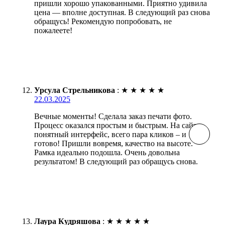
пришли хорошо упакованными. Приятно удивила
цена — вполне доступная. В следующий раз снова
обращусь! Рекомендую попробовать, не
пожалеете!
Урсула Стрельникова
:
★
★
★
★
★
22.03.2025
Вечные моменты! Сделала заказ печати фото.
Процесс оказался простым и быстрым. На сайте
понятный интерфейс, всего пара кликов – и
готово! Пришли вовремя, качество на высоте.
Рамка идеально подошла. Очень довольна
результатом! В следующий раз обращусь снова.
Лаура Кудряшова
:
★
★
★
★
★