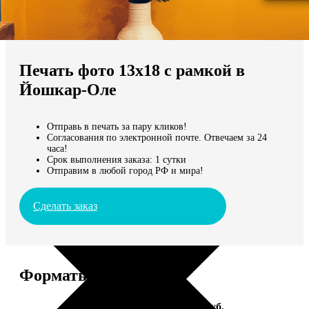
Не нашли Ваш город?
Мы доставляем по всему миру
Печать фото 13х18 с рамкой в
Продолжить без города
Йошкар-Оле
Отправь в печать за пару кликов!
Согласования по электронной почте. Отвечаем за 24
часа!
Срок выполнения заказа: 1 сутки
Отправим в любой город РФ и мира!
Сделать заказ
Форматы и цены
Услуга
Цена, руб.