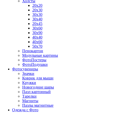
Холсты
20х20
20х30
30х30
30х40
20х45
30х60
30х90
40х40
40х60
50х70
Пенокартон
Модульные картины
ФотоПостеры
ФотоПодушки
Фотоcувениры
Значки
Коврик для мыши
Кружки
Новогодние шары
Пазл картонный
Тарелки
Магниты
Пазлы магнитные
Одежда с Фото