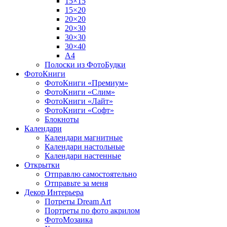
15×15
15×20
20×20
20×30
30×30
30×40
A4
Полоски из ФотоБудки
ФотоКниги
ФотоКниги «Премиум»
ФотоКниги «Слим»
ФотоКниги «Лайт»
ФотоКниги «Софт»
Блокноты
Календари
Календари магнитные
Календари настольные
Календари настенные
Открытки
Отправлю самостоятельно
Отправьте за меня
Декор Интерьера
Потреты Dream Art
Портреты по фото акрилом
ФотоМозаика