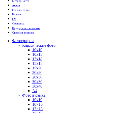
О ФотоПочте
Акции
Сделаем за вас
Бизнесу
FAQ
Франшиза
Поддержка и контакты
Оплата и доставка
Фотографии
Классические фото
10х10
10х15
13х18
15х15
15х20
20х20
20х30
30х30
30х40
А4
Фото в рамке
10х10
10×15
13×18