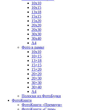
10х10
10х15
13х18
15х15
15х20
20х20
20х30
30х30
30х40
А4
Фото в рамке
10х10
10×15
13×18
15×15
15×20
20×20
20×30
30×30
30×40
A4
Полоски из ФотоБудки
ФотоКниги
ФотоКниги «Премиум»
ФотоКниги «Слим»