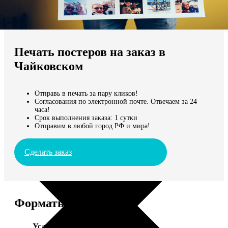
Не нашли Ваш город?
Мы доставляем по всему миру
Печать постеров на заказ в
Продолжить без города
Чайковском
Отправь в печать за пару кликов!
Согласования по электронной почте. Отвечаем за 24
часа!
Срок выполнения заказа: 1 сутки
Отправим в любой город РФ и мира!
Сделать заказ
Форматы и цены
Услуга
Цена, руб.