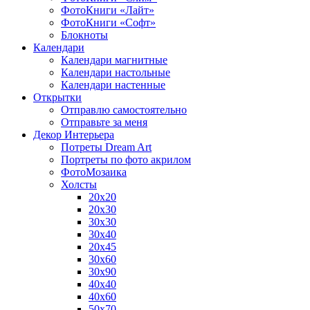
ФотоКниги «Лайт»
ФотоКниги «Софт»
Блокноты
Календари
Календари магнитные
Календари настольные
Календари настенные
Открытки
Отправлю самостоятельно
Отправьте за меня
Декор Интерьера
Потреты Dream Art
Портреты по фото акрилом
ФотоМозаика
Холсты
20х20
20х30
30х30
30х40
20х45
30х60
30х90
40х40
40х60
50х70