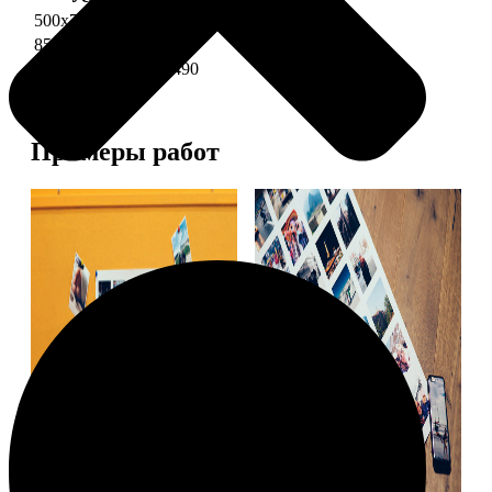
500х700 глянец
2490
850х600 глянец
3490
1200х850 глянец
5490
Примеры работ