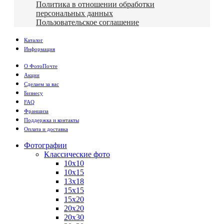
Политика в отношении обработки
персональных данных
Пользовательское соглашение
Каталог
Информация
О ФотоПочте
Акции
Сделаем за вас
Бизнесу
FAQ
Франшиза
Поддержка и контакты
Оплата и доставка
Фотографии
Классические фото
10х10
10х15
13х18
15х15
15х20
20х20
20х30