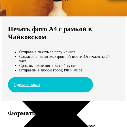
Не нашли Ваш город?
Мы доставляем по всему миру
Печать фото А4 с рамкой в
Продолжить без города
Чайковском
Отправь в печать за пару кликов!
Согласования по электронной почте. Отвечаем за 24
часа!
Срок выполнения заказа: 1 сутки
Отправим в любой город РФ и мира!
Сделать заказ
Форматы и цены
Услуга
Цена, руб.