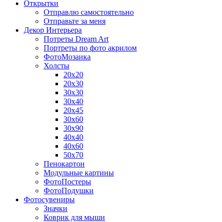
Открытки
Отправлю самостоятельно
Отправьте за меня
Декор Интерьера
Потреты Dream Art
Портреты по фото акрилом
ФотоМозаика
Холсты
20х20
20х30
30х30
30х40
20х45
30х60
30х90
40х40
40х60
50х70
Пенокартон
Модульные картины
ФотоПостеры
ФотоПодушки
Фотоcувениры
Значки
Коврик для мыши