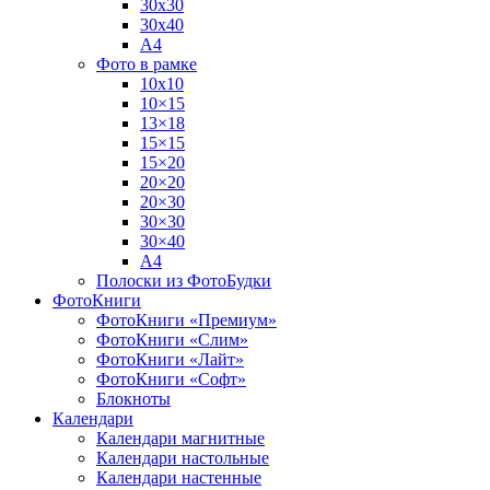
30х30
30х40
А4
Фото в рамке
10х10
10×15
13×18
15×15
15×20
20×20
20×30
30×30
30×40
A4
Полоски из ФотоБудки
ФотоКниги
ФотоКниги «Премиум»
ФотоКниги «Слим»
ФотоКниги «Лайт»
ФотоКниги «Софт»
Блокноты
Календари
Календари магнитные
Календари настольные
Календари настенные