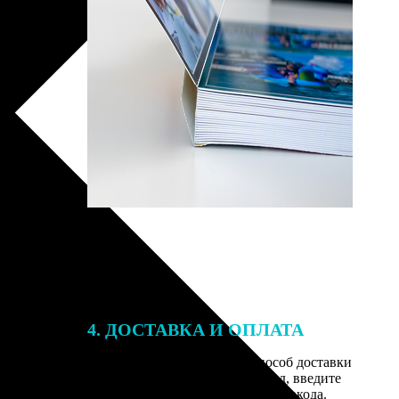
4. ДОСТАВКА И ОПЛАТА
той. После
Введите адрес и выберите способ доставки
 на email с
заказа. Если у вас есть промокод, введите
вим заказ
его в специальное поле для промокода.