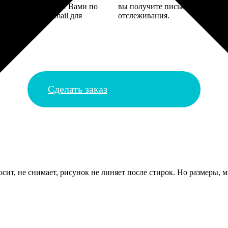
 могут связаться с Вами по
вы получите письмо с трек-но
телефону или email для
отслеживания.
я деталей.
Сделать заказ
сит, не снимает, рисунок не линяет после стирок. Но размеры, м