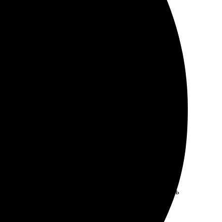
алось легко. Качество печати впечатлило, детали
рузила фото, выбрала макет и настройку, и все!
й. Очень рада, что обратилась именно сюда. Теперь