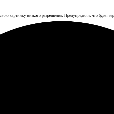
 свою картинку низкого разрешения. Предупредили, что будет зер
 загрузил фото, выбрал формат и оплатил. Получил книгу быстро
ом! Рекомендую друзьям.
в восторге. Весь процесс от выбора шаблона до получения был п