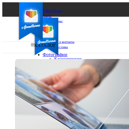
О ФотоПочте
Акции
Сделаем за вас
Бизнесу
FAQ
Франшиза
Поддержка и контакты
КАТАЛОГ
Оплата и доставка
Фотографии
Классические
фото
Ваш город:
10х10
10х15
Ваш регион доставки
13х18
15х15
Выберите из списка:
15х20
20х20
20х30
30х30
30х40
А4
Фото
в