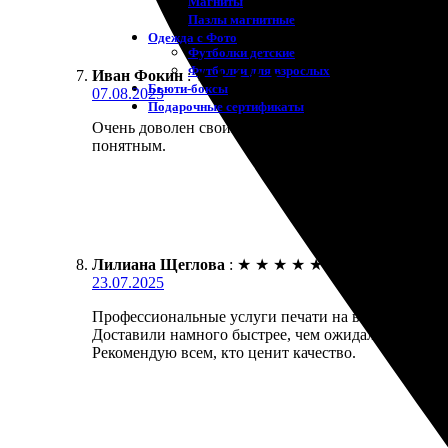
Магниты
Пазлы магнитные
Одежда с Фото
Футболки детские
Футболки для взрослых
Иван Фокин
:
★
★
★
★
★
Бьюти-боксы
07.08.2025
Подарочные сертификаты
Очень доволен своим заказом! Печать фотокниги в
понятным.
Лилиана Щеглова
:
★
★
★
★
★
23.07.2025
Профессиональные услуги печати на высшем уровне
Доставили намного быстрее, чем ожидала. Приятно
Рекомендую всем, кто ценит качество.