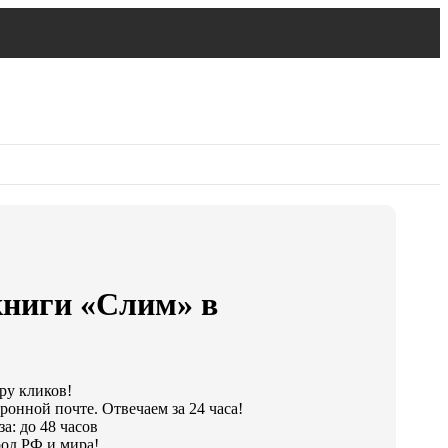
книги «Слим» в
ару кликов!
ронной почте. Отвечаем за 24 часа!
а: до 48 часов
од РФ и мира!