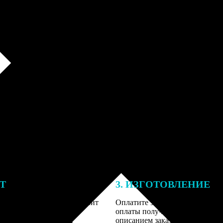
ЕТ
3. ИЗГОТОВЛЕНИЕ
тоимость ФотоКниги зависит
Оплатите заказ банковской кар
ва страниц. В процессе
оплаты получите подтверждение
заказа к печати наши
описанием заказа. Когда отпра