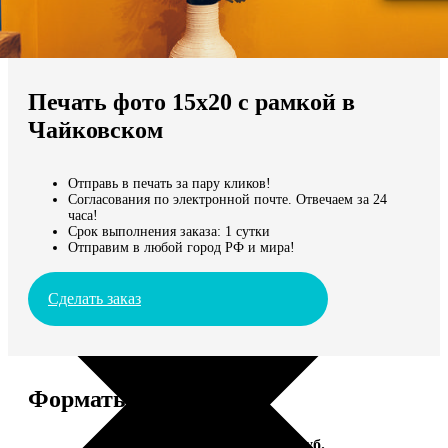
Не нашли Ваш город?
Мы доставляем по всему миру
Печать фото 15х20 с рамкой в
Продолжить без города
Чайковском
Отправь в печать за пару кликов!
Согласования по электронной почте. Отвечаем за 24
часа!
Срок выполнения заказа: 1 сутки
Отправим в любой город РФ и мира!
Сделать заказ
Форматы и цены
Услуга
Цена, руб.