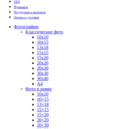
FAQ
Франшиза
Поддержка и контакты
Оплата и доставка
Фотографии
Классические фото
10х10
10х15
13х18
15х15
15х20
20х20
20х30
30х30
30х40
А4
Фото в рамке
10х10
10×15
13×18
15×15
15×20
20×20
20×30