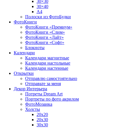
30×30
30×40
A4
Полоски из ФотоБудки
ФотоКниги
ФотоКниги «Премиум»
ФотоКниги «Слим»
ФотоКниги «Лайт»
ФотоКниги «Софт»
Блокноты
Календари
Календари магнитные
Календари настольные
Календари настенные
Открытки
Отправлю самостоятельно
Отправьте за меня
Декор Интерьера
Потреты Dream Art
Портреты по фото акрилом
ФотоМозаика
Холсты
20х20
20х30
30х30