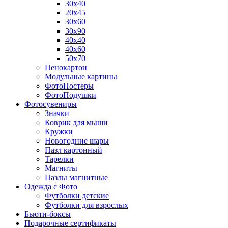
30х40
20х45
30х60
30х90
40х40
40х60
50х70
Пенокартон
Модульные картины
ФотоПостеры
ФотоПодушки
Фотоcувениры
Значки
Коврик для мыши
Кружки
Новогодние шары
Пазл картонный
Тарелки
Магниты
Пазлы магнитные
Одежда с Фото
Футболки детские
Футболки для взрослых
Бьюти-боксы
Подарочные сертификаты