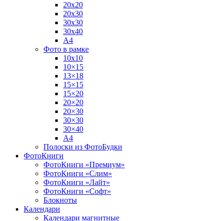
20х20
20х30
30х30
30х40
А4
Фото в рамке
10х10
10×15
13×18
15×15
15×20
20×20
20×30
30×30
30×40
A4
Полоски из ФотоБудки
ФотоКниги
ФотоКниги «Премиум»
ФотоКниги «Слим»
ФотоКниги «Лайт»
ФотоКниги «Софт»
Блокноты
Календари
Календари магнитные