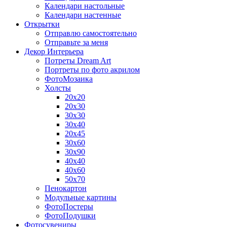
Календари настольные
Календари настенные
Открытки
Отправлю самостоятельно
Отправьте за меня
Декор Интерьера
Потреты Dream Art
Портреты по фото акрилом
ФотоМозаика
Холсты
20х20
20х30
30х30
30х40
20х45
30х60
30х90
40х40
40х60
50х70
Пенокартон
Модульные картины
ФотоПостеры
ФотоПодушки
Фотоcувениры