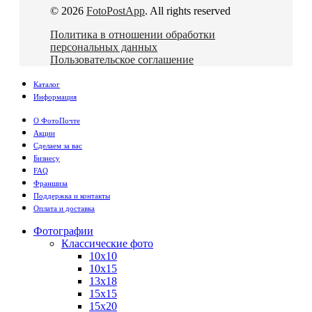
© 2026
FotoPostApp
. All rights reserved
Политика в отношении обработки
персональных данных
Пользовательское соглашение
Каталог
Информация
О ФотоПочте
Акции
Сделаем за вас
Бизнесу
FAQ
Франшиза
Поддержка и контакты
Оплата и доставка
Фотографии
Классические фото
10х10
10х15
13х18
15х15
15х20