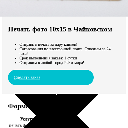
Не нашли Ваш город?
Мы доставляем по всему миру
Печать фото 10х15 в Чайковском
Продолжить без города
Отправь в печать за пару кликов!
Согласования по электронной почте. Отвечаем за 24
часа!
Срок выполнения заказа: 1 сутки
Отправим в любой город РФ и мира!
Сделать заказ
Форматы и цены
Услуга
Цена, руб.
печать фото 10х15
24