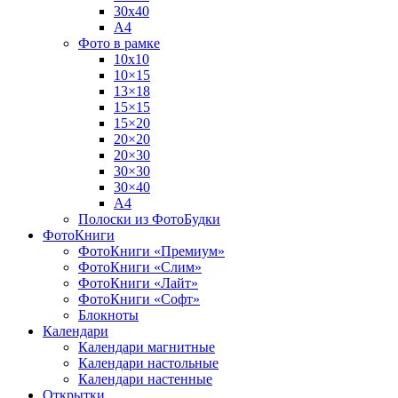
30х40
А4
Фото в рамке
10х10
10×15
13×18
15×15
15×20
20×20
20×30
30×30
30×40
A4
Полоски из ФотоБудки
ФотоКниги
ФотоКниги «Премиум»
ФотоКниги «Слим»
ФотоКниги «Лайт»
ФотоКниги «Софт»
Блокноты
Календари
Календари магнитные
Календари настольные
Календари настенные
Открытки