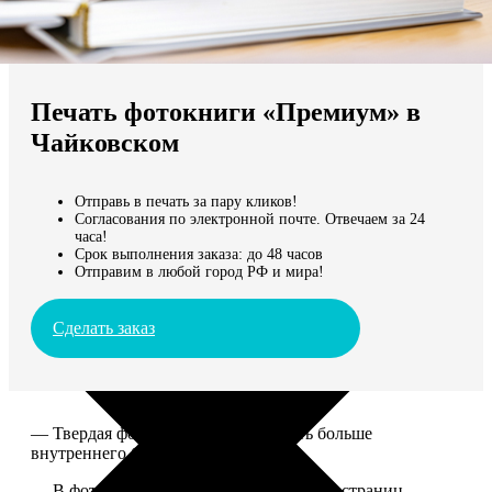
Не нашли Ваш город?
Мы доставляем по всему миру
Печать фотокниги «Премиум» в
Продолжить без города
Чайковском
Отправь в печать за пару кликов!
Согласования по электронной почте. Отвечаем за 24
часа!
Срок выполнения заказа: до 48 часов
Отправим в любой город РФ и мира!
Сделать заказ
— Твердая фотообложка, размер чуть больше
внутреннего блока.
— В фотокниге может быть от 20 до 100 страниц.