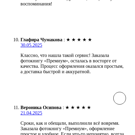
воспоминания!
Глафира Чумакова
:
★
★
★
★
★
30.05.2025
Классно, что нашла такой сервис! Заказала
фотокнигу «Премиум», осталась в восторге от
качества. Процесс оформления оказался простым,
а доставка быстрой и аккуратной.
Вероника Осипова
:
★
★
★
★
★
21.04.2025
Сроки, как и обещали, выполнили всё вовремя.
Заказала фотокнигу «Премиум», оформление
простое и удобное. Если что-то непонятно, всегда