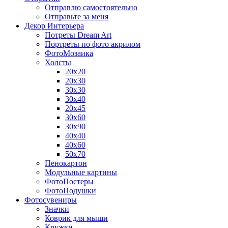
Отправлю самостоятельно
Отправьте за меня
Декор Интерьера
Потреты Dream Art
Портреты по фото акрилом
ФотоМозаика
Холсты
20х20
20х30
30х30
30х40
20х45
30х60
30х90
40х40
40х60
50х70
Пенокартон
Модульные картины
ФотоПостеры
ФотоПодушки
Фотоcувениры
Значки
Коврик для мыши
Кружки