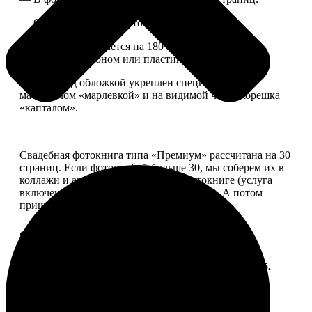
— Страницы плотные, толщина 1 мм.
— Книга раскрывается на 180 градусов, развороты
укреплены картоном или пластиком.
— Блок под обложкой укреплен специальным
материалом «марлевкой» и на видимой части корешка
«капталом».
Свадебная фотокнига типа «Премиум» рассчитана на 30
страниц. Если фотографий больше 30, мы соберем их в
коллажи и аккуратно разместим в фотокниге (услуга
включена, стоимость останется прежней). А потом
пришлем вам на согласование развороты.
Форматы и цены
Услуга
Цена, руб.
ФотоКнига "Премиум" 10x10
от 2490
ФотоКнига "Премиум" 10x15
от 2890