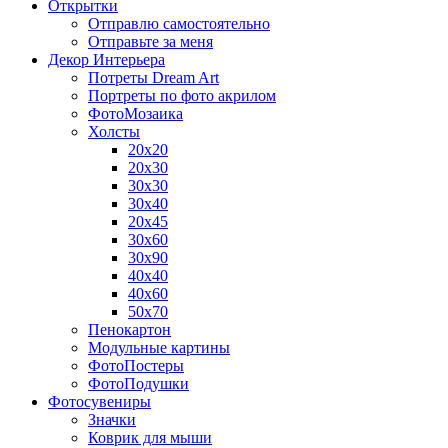
Открытки
Отправлю самостоятельно
Отправьте за меня
Декор Интерьера
Потреты Dream Art
Портреты по фото акрилом
ФотоМозаика
Холсты
20х20
20х30
30х30
30х40
20х45
30х60
30х90
40х40
40х60
50х70
Пенокартон
Модульные картины
ФотоПостеры
ФотоПодушки
Фотоcувениры
Значки
Коврик для мыши