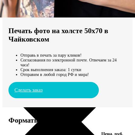
Не нашли Ваш город?
Мы доставляем по всему миру
Печать фото на холсте 50х70 в
Продолжить без города
Чайковском
Отправь в печать за пару кликов!
Согласования по электронной почте. Отвечаем за 24
часа!
Срок выполнения заказа: 1 сутки
Отправим в любой город РФ и мира!
Сделать заказ
Форматы и цены
Услуга
Цена, руб.