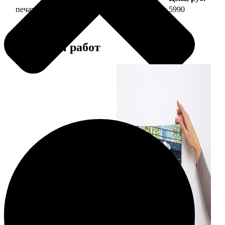
печать фото на холсте 50х70 на подрамнике
5990
Примеры работ