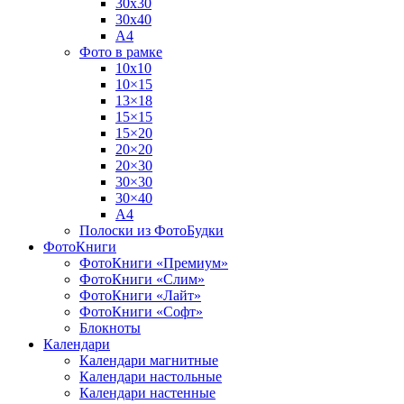
30х30
30х40
А4
Фото в рамке
10х10
10×15
13×18
15×15
15×20
20×20
20×30
30×30
30×40
A4
Полоски из ФотоБудки
ФотоКниги
ФотоКниги «Премиум»
ФотоКниги «Слим»
ФотоКниги «Лайт»
ФотоКниги «Софт»
Блокноты
Календари
Календари магнитные
Календари настольные
Календари настенные