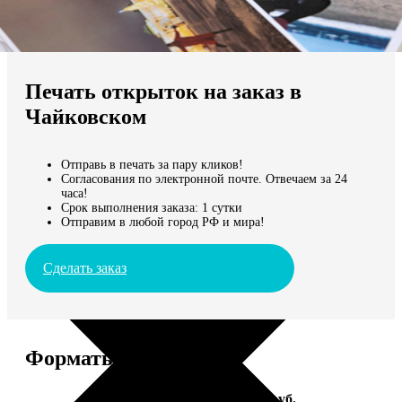
Не нашли Ваш город?
Мы доставляем по всему миру
Печать открыток на заказ в
Продолжить без города
Чайковском
Отправь в печать за пару кликов!
Согласования по электронной почте. Отвечаем за 24
часа!
Срок выполнения заказа: 1 сутки
Отправим в любой город РФ и мира!
Сделать заказ
Форматы и цены
Услуга
Цена, руб.