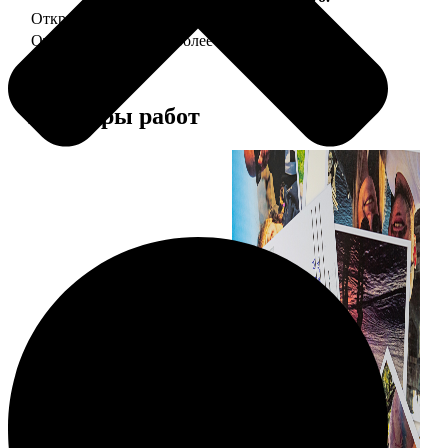
Открытка А5 "отправим за Вас"
150
Открытка А5 6 шт и более
от 890
Примеры работ