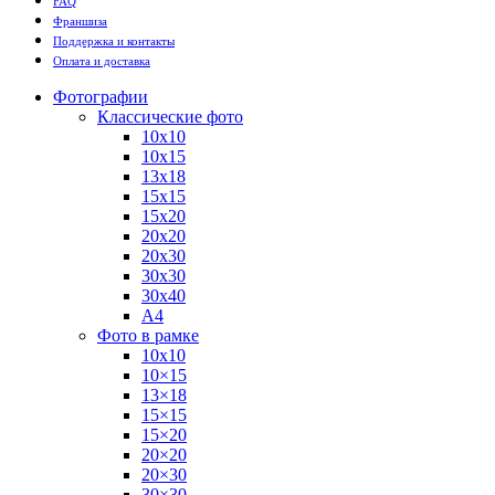
FAQ
Франшиза
Поддержка и контакты
Оплата и доставка
Фотографии
Классические фото
10х10
10х15
13х18
15х15
15х20
20х20
20х30
30х30
30х40
А4
Фото в рамке
10х10
10×15
13×18
15×15
15×20
20×20
20×30
30×30