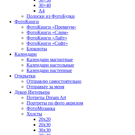
30×40
A4
Полоски из ФотоБудки
ФотоКниги
ФотоКниги «Премиум»
ФотоКниги «Слим»
ФотоКниги «Лайт»
ФотоКниги «Софт»
Блокноты
Календари
Календари магнитные
Календари настольные
Календари настенные
Открытки
Отправлю самостоятельно
Отправьте за меня
Декор Интерьера
Потреты Dream Art
Портреты по фото акрилом
ФотоМозаика
Холсты
20х20
20х30
30х30