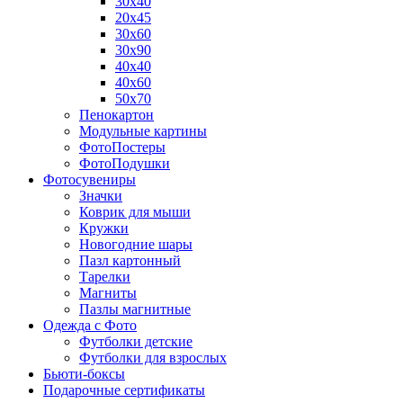
30х40
20х45
30х60
30х90
40х40
40х60
50х70
Пенокартон
Модульные картины
ФотоПостеры
ФотоПодушки
Фотоcувениры
Значки
Коврик для мыши
Кружки
Новогодние шары
Пазл картонный
Тарелки
Магниты
Пазлы магнитные
Одежда с Фото
Футболки детские
Футболки для взрослых
Бьюти-боксы
Подарочные сертификаты