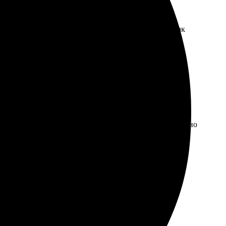
ный. Приятно удивила быстрая обработка заказа. Как
ная. Обязательно закажу ещё.
ень качественно и оперативно. Портрет приехал отлично
срок, качество на высшем уровне.