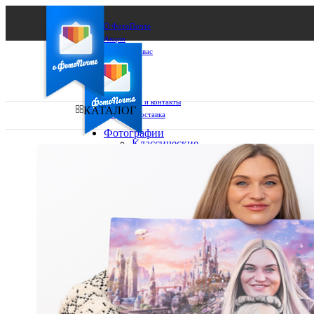
О ФотоПочте
Акции
Сделаем за вас
Бизнесу
FAQ
Франшиза
Поддержка и контакты
КАТАЛОГ
Оплата и доставка
Фотографии
Классические
фото
Ваш город:
10х10
10х15
Ваш регион доставки
13х18
15х15
Выберите из списка:
15х20
20х20
20х30
30х30
30х40
А4
Фото
в