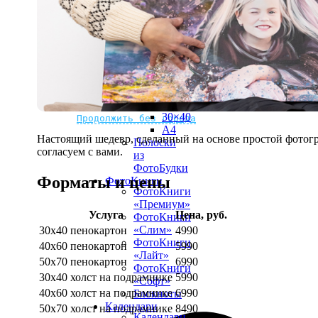
рамке
10х10
10×15
13×18
15×15
15×20
20×20
20×30
Не нашли Ваш город?
Мы доставляем по всему миру
30×30
30×40
Продолжить без города
A4
Настоящий шедевр, сделанный на основе простой фотогр
Полоски
согласуем с вами.
из
ФотоБудки
Форматы и цены
ФотоКниги
ФотоКниги
«Премиум»
Услуга
Цена, руб.
ФотоКниги
«Слим»
30х40 пенокартон
4990
ФотоКниги
40х60 пенокартон
5990
«Лайт»
50х70 пенокартон
6990
ФотоКниги
30х40 холст на подрамнике
5990
«Софт»
40х60 холст на подрамнике
6990
Блокноты
Календари
50х70 холст на подрамнике
8490
Календари