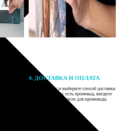
4. ДОСТАВКА И ОПЛАТА
той. После
Введите адрес и выберите способ доставки
 на email с
заказа. Если у вас есть промокод, введите
вим заказ
его в специальное поле для промокода.
мером для