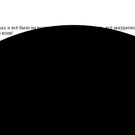
аз, и всё было на высшем уровне. Быстрая печать, всё аккуратн
 всем!
ортрет на холсте, и остался очень доволен. Процесс оформления
агировали мгновенно, поддерживая контакт на каждом этапе.
чества! Цвета яркие, детали четкие - просто супер. Отдельная по
чество!