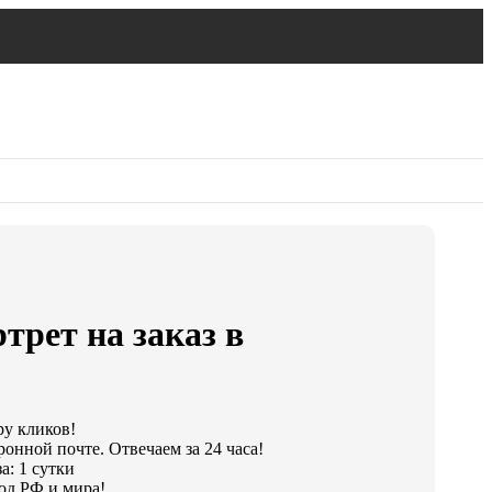
трет на заказ в
ру кликов!
онной почте. Отвечаем за 24 часа!
а: 1 сутки
од РФ и мира!