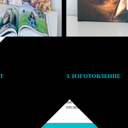
ЕТ
3. ИЗГОТОВЛЕНИЕ
подготовки заказа к печати
Оплатите заказ банковской кар
алисты могут связаться с Вами
оплаты получите подтверждение
му телефону или email для
описанием заказа. Когда отпра
я деталей.
вы получите письмо с трек-но
отслеживания.