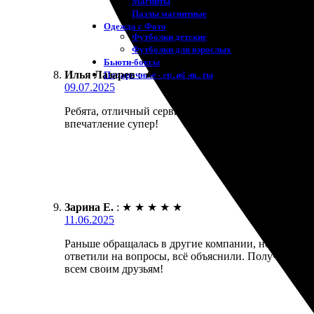
Магниты
Пазлы магнитные
Одежда с Фото
Футболки детские
Футболки для взрослых
Бьюти-боксы
Илья Лазарев
:
★
★
★
★
★
Подарочные сертификаты
09.07.2025
Ребята, отличный сервис. Заказал портрет на холст
впечатление супер!
Зарина Е.
:
★
★
★
★
★
11.06.2025
Раньше обращалась в другие компании, но нашла эт
ответили на вопросы, всё объяснили. Получила раб
всем своим друзьям!