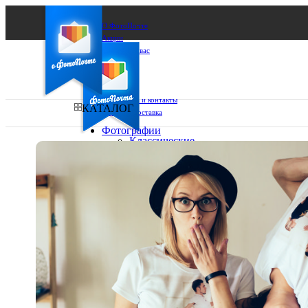
О ФотоПочте
Акции
Сделаем за вас
Бизнесу
FAQ
Франшиза
Поддержка и контакты
КАТАЛОГ
Оплата и доставка
Фотографии
Классические
фото
Ваш город:
10х10
10х15
Ваш регион доставки
13х18
15х15
Выберите из списка:
15х20
20х20
20х30
30х30
30х40
А4
Фото
в