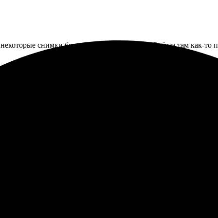
некоторые снимки были в ужасном качестве. Ребята там как-то по
елали чуть темнее, чем на экране. Но в интерьере смотрится 