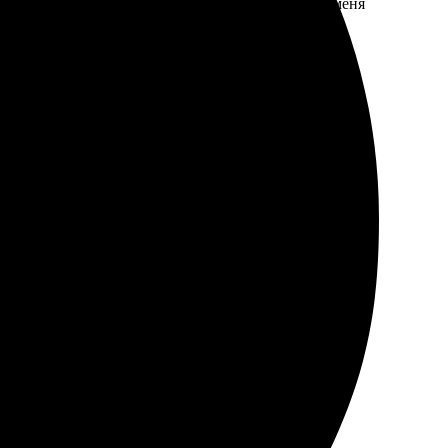
узка фото прошли без проблем. Качество печати меня
дую.
лнение и приятное качество.
 большой. Приятно удивила скорость обработки, а
ечати!