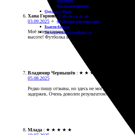
Магниты
Пазлы магнитные
Одежда с Фото
Хана Горюнова
:
★
★
★
★
★
Футболки детские
03.09.2025
Футболки для взрослых
Бьюти-боксы
Моё впечатление просто отличное! Заказала футболк
Подарочные сертификаты
высоте! Футболка вышла яркой и чёткой. Рекоменд
Владимир Чернышёв
:
★
★
★
★
★
05.08.2025
Редко пишу отзывы, но здесь не могу молчать. Зак
задержек. Очень доволен результатом!
Млада
:
★
★
★
★
★