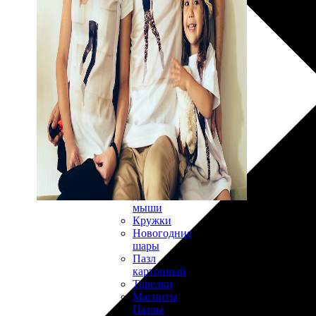
30х40
20х45
30х60
30х90
40х40
40х60
50х70
Пенокартон
Модульные
картины
ФотоПостеры
ФотоПодушки
Фотоcувениры
Значки
Коврик
для
мыши
Кружки
Новогодние
шары
Пазл
картонный
Тарелки
Магниты
Пазлы