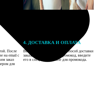
4. ДОСТАВКА И ОПЛАТА
той. После
Введите адрес и выберите способ доставки
 на email с
заказа. Если у вас есть промокод, введите
вим заказ
его в специальное поле для промокода.
мером для