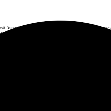
ой. Заказ был оформлен на сайте – всё просто и удобно. Понрав
те выдачи, всё четко и аккуратно. Качество печати на высоте, 
езультат оправдал ожидания. Сервисом довольна!
ь удобно, интерфейс простой и интуитивно понятный. Выбираешь 
 выглядит шикарно. Обязательно буду заказывать ещё.