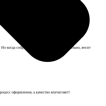
ень заметны, надо сразу в альбом убирать.
. Но когда собрал и получил — выглядит стильно, весит
роцесс оформления, а качество впечатляет!