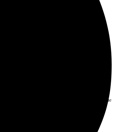
о выбрала размер и оформление. Фотка пришла в
о сделана, смотрится очень стильно. Друзья оценили
эту компанию всем, кто любить получать оригинальные