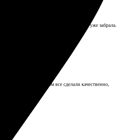
ором, легко оформила, и через пару дней уже забрала.
 впечатлил. В Чайковском все сделали качественно,