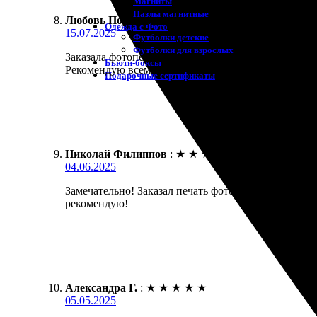
Магниты
Пазлы магнитные
Любовь Порошина
:
★
★
★
★
★
Одежда с Фото
15.07.2025
Футболки детские
Футболки для взрослых
Заказала фотопечать на холсте. Все понравилось! С
Бьюти-боксы
Рекомендую всем!
Подарочные сертификаты
Николай Филиппов
:
★
★
★
★
★
04.06.2025
Замечательно! Заказал печать фото 20х20 с рамкой.
рекомендую!
Александра Г.
:
★
★
★
★
★
05.05.2025