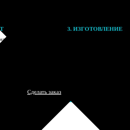
ЕТ
3. ИЗГОТОВЛЕНИЕ
ления заказа с вами свяжется
Все заказы выполняются в теч
лист, для обсуждения деталей
рабочего дня, после чего пере
ле согласования и
курьеру для доставки либо отп
я заказа по телефону и
пункт выдачи для самовывоза.
редоплаты мы приступим к его
..
Сделать заказ