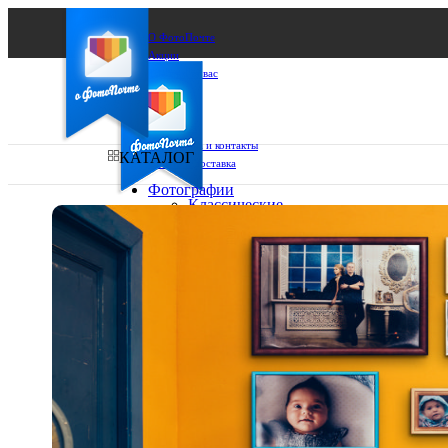
О ФотоПочте
Акции
Сделаем за вас
Бизнесу
FAQ
Франшиза
Поддержка и контакты
КАТАЛОГ
Оплата и доставка
Фотографии
Классические
фото
Ваш город:
10х10
10х15
Ваш регион доставки
13х18
15х15
Выберите из списка:
15х20
20х20
20х30
30х30
30х40
А4
Фото
в