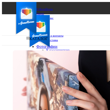
О ФотоПочте
Акции
Сделаем за вас
Бизнесу
FAQ
Франшиза
Поддержка и контакты
КАТАЛОГ
Оплата и доставка
Фотографии
Классические
фото
Ваш город:
10х10
10х15
Ваш регион доставки
13х18
15х15
Выберите из списка:
15х20
20х20
20х30
30х30
30х40
А4
Фото
в