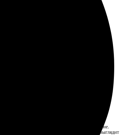
и качественно. Процесс оформления прост и удобен.
. Процесс оформления заказа простой, а получилась
осто нашла нужный формат и загрузила изображение.
дивлена качеством. Цвета яркие, принт четкий – выглядит