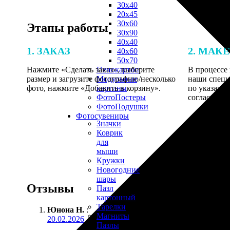
30х40
20х45
30х60
Этапы работы
30х90
40х40
1. ЗАКАЗ
2. МАК
40х60
50х70
Нажмите «Сделать заказ», выберите
В процессе 
Пенокартон
размер и загрузите фотографию/несколько
наши специ
Модульные
фото, нажмите «Добавить в корзину».
по указанно
картины
согласовани
ФотоПостеры
ФотоПодушки
Фотоcувениры
Значки
Коврик
для
мыши
Кружки
Новогодние
шары
Отзывы
Пазл
картонный
Тарелки
Юнона Н.
:
Магниты
20.02.2026
Пазлы