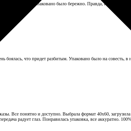
чество на высоте, упаковано было бережно. Правда, подрамник ок
ень боялась, что придет разбитым. Упаковано было на совесть, в
казы. Все понятно и доступно. Выбрала формат 40х60, загрузила 
опередача радует глаз. Понравилась упаковка, все аккуратно. 10