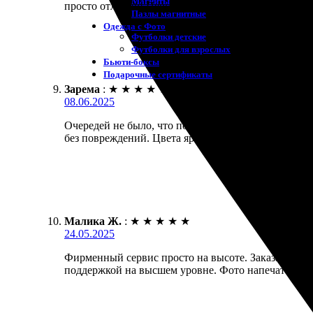
Магниты
просто отлично! Персонал очень доброжелательный,
Пазлы магнитные
Одежда с Фото
Футболки детские
Футболки для взрослых
Бьюти-боксы
Подарочные сертификаты
Зарема
:
★
★
★
★
★
08.06.2025
Очередей не было, что порадовало. Очень простой
без повреждений. Цвета яркие и насыщенные, качес
Малика Ж.
:
★
★
★
★
★
24.05.2025
Фирменный сервис просто на высоте. Заказала печат
поддержкой на высшем уровне. Фото напечатали че