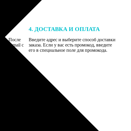
4. ДОСТАВКА И ОПЛАТА
той. После
Введите адрес и выберите способ доставки
 на email с
заказа. Если у вас есть промокод, введите
вим заказ
его в специальное поле для промокода.
мером для