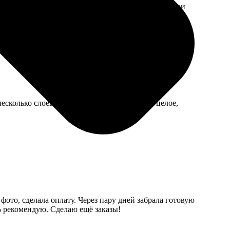
азался тоньше, чем я представляла, но это лишь мои
 несколько слоёв пузырчатой пленки. Стекло целое,
фото, сделала оплату. Через пару дней забрала готовую
0% рекомендую. Сделаю ещё заказы!