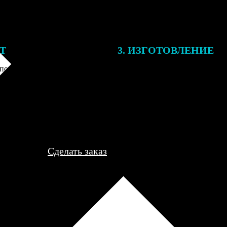
ЕТ
3. ИЗГОТОВЛЕНИЕ
подготовки заказа к печати
Оплатите заказ банковской кар
алисты могут связаться с Вами
оплаты получите подтверждение
му телефону или email для
описанием заказа. Когда отпра
я деталей.
вы получите письмо с трек-но
отслеживания.
Сделать заказ