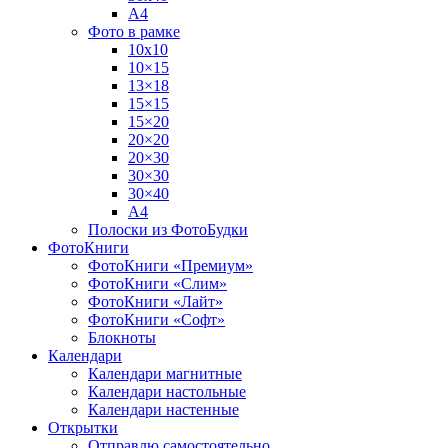
А4
Фото в рамке
10х10
10×15
13×18
15×15
15×20
20×20
20×30
30×30
30×40
A4
Полоски из ФотоБудки
ФотоКниги
ФотоКниги «Премиум»
ФотоКниги «Слим»
ФотоКниги «Лайт»
ФотоКниги «Софт»
Блокноты
Календари
Календари магнитные
Календари настольные
Календари настенные
Открытки
Отправлю самостоятельно