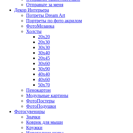
Отправьте за меня
Декор Интерьера
Потреты Dream Art
Портреты по фото акрилом
ФотоМозаика
Холсты
20х20
20х30
30х30
30х40
20х45
30х60
30х90
40х40
40х60
50х70
Пенокартон
Модульные картины
ФотоПостеры
ФотоПодушки
Фотоcувениры
Значки
Коврик для мыши
Кружки
Новогодние шары