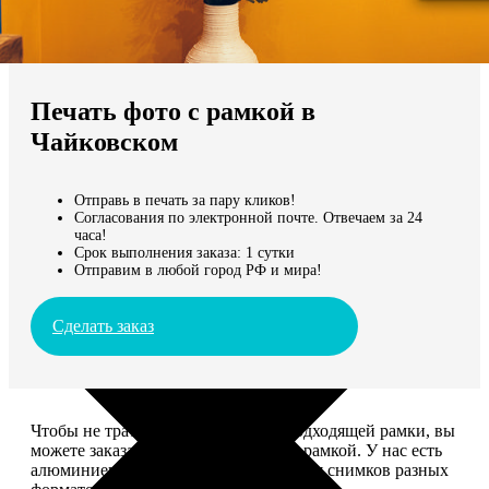
Не нашли Ваш город?
Мы доставляем по всему миру
Печать фото с рамкой в
Продолжить без города
Чайковском
Отправь в печать за пару кликов!
Согласования по электронной почте. Отвечаем за 24
часа!
Срок выполнения заказа: 1 сутки
Отправим в любой город РФ и мира!
Сделать заказ
Чтобы не тратить время на поиск подходящей рамки, вы
можете заказать печать фото сразу с рамкой. У нас есть
алюминиевые и деревянные рамки для снимков разных