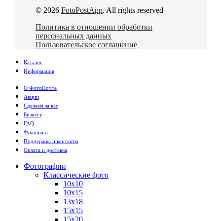
© 2026
FotoPostApp
. All rights reserved
Политика в отношении обработки
персональных данных
Пользовательское соглашение
Каталог
Информация
О ФотоПочте
Акции
Сделаем за вас
Бизнесу
FAQ
Франшиза
Поддержка и контакты
Оплата и доставка
Фотографии
Классические фото
10х10
10х15
13х18
15х15
15х20