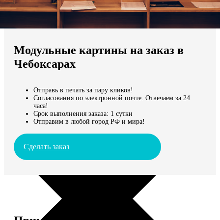
Не нашли Ваш город?
Мы доставляем по всему миру
Модульные картины на заказ в
Продолжить без города
Чебоксарах
Отправь в печать за пару кликов!
Согласования по электронной почте. Отвечаем за 24
часа!
Срок выполнения заказа: 1 сутки
Отправим в любой город РФ и мира!
Сделать заказ