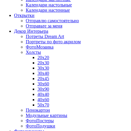
Календари настольные
Календари настенные
Открытки
Отправлю самостоятельно
Отправьте за меня
Декор Интерьера
Потреты Dream Art
Портреты по фото акрилом
ФотоМозаика
Холсты
20х20
20х30
30х30
30х40
20х45
30х60
30х90
40х40
40х60
50х70
Пенокартон
Модульные картины
ФотоПостеры
ФотоПодушки