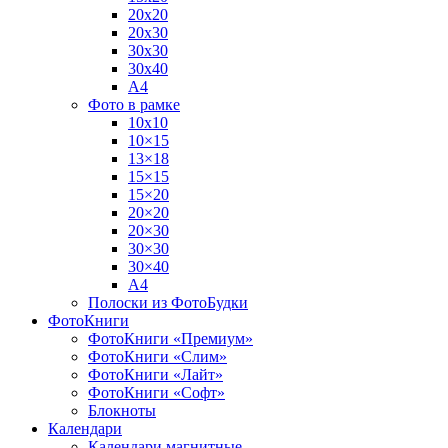
20х20
20х30
30х30
30х40
А4
Фото в рамке
10х10
10×15
13×18
15×15
15×20
20×20
20×30
30×30
30×40
A4
Полоски из ФотоБудки
ФотоКниги
ФотоКниги «Премиум»
ФотоКниги «Слим»
ФотоКниги «Лайт»
ФотоКниги «Софт»
Блокноты
Календари
Календари магнитные