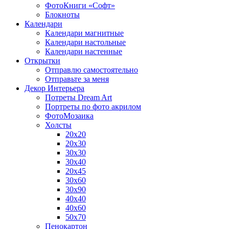
ФотоКниги «Софт»
Блокноты
Календари
Календари магнитные
Календари настольные
Календари настенные
Открытки
Отправлю самостоятельно
Отправьте за меня
Декор Интерьера
Потреты Dream Art
Портреты по фото акрилом
ФотоМозаика
Холсты
20х20
20х30
30х30
30х40
20х45
30х60
30х90
40х40
40х60
50х70
Пенокартон