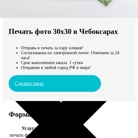
Не нашли Ваш город?
Мы доставляем по всему миру
Печать фото 30х30 в Чебоксарах
Продолжить без города
Отправь в печать за пару кликов!
Согласования по электронной почте. Отвечаем за 24
часа!
Срок выполнения заказа: 1 сутки
Отправим в любой город РФ и мира!
Сделать заказ
Форматы и цены
Услуга
Цена, руб.
печать фото 30х30
179