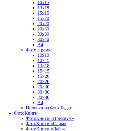
10х15
13х18
15х15
15х20
20х20
20х30
30х30
30х40
А4
Фото в рамке
10х10
10×15
13×18
15×15
15×20
20×20
20×30
30×30
30×40
A4
Полоски из ФотоБудки
ФотоКниги
ФотоКниги «Премиум»
ФотоКниги «Слим»
ФотоКниги «Лайт»