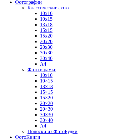
Фотографии
Классические фото
10х10
10х15
13х18
15х15
15х20
20х20
20х30
30х30
30х40
А4
Фото в рамке
10х10
10×15
13×18
15×15
15×20
20×20
20×30
30×30
30×40
A4
Полоски из ФотоБудки
ФотоКниги