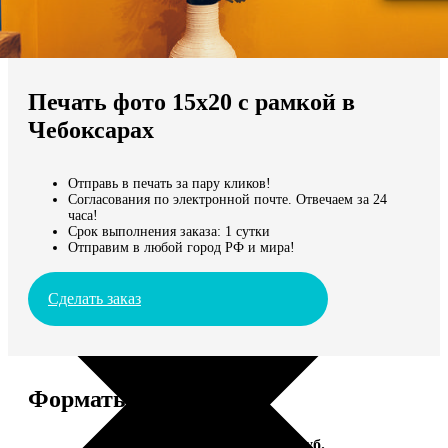
Не нашли Ваш город?
Мы доставляем по всему миру
Печать фото 15х20 с рамкой в
Продолжить без города
Чебоксарах
Отправь в печать за пару кликов!
Согласования по электронной почте. Отвечаем за 24
часа!
Срок выполнения заказа: 1 сутки
Отправим в любой город РФ и мира!
Сделать заказ
Форматы и цены
Услуга
Цена, руб.