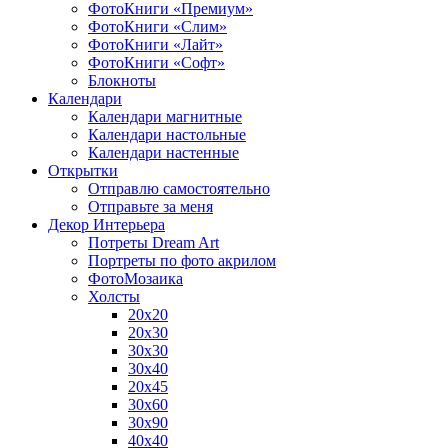
ФотоКниги «Премиум»
ФотоКниги «Слим»
ФотоКниги «Лайт»
ФотоКниги «Софт»
Блокноты
Календари
Календари магнитные
Календари настольные
Календари настенные
Открытки
Отправлю самостоятельно
Отправьте за меня
Декор Интерьера
Потреты Dream Art
Портреты по фото акрилом
ФотоМозаика
Холсты
20х20
20х30
30х30
30х40
20х45
30х60
30х90
40х40