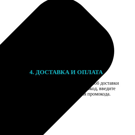
4. ДОСТАВКА И ОПЛАТА
той. После
Введите адрес и выберите способ доставки
 на email с
заказа. Если у вас есть промокод, введите
вим заказ
его в специальное поле для промокода.
мером для