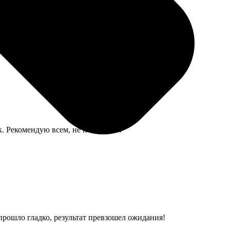
о, качество отличное, разве что видела тоненькую
ок. Рекомендую всем, не пожалеете!
прошло гладко, результат превзошел ожидания!