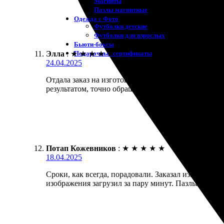
Магниты
Пазлы магнитные
Одежда с Фото
Футболки детские
Футболки для взрослых
Бьюти-боксы
Подарочные сертификаты
Элла
:
★
★
★
★
★
24.04.2025
Отдала заказ на изготовление пазлов. Процесс ока
результатом, точно обращусь снова.
Потап Кожевников
:
★
★
★
★
★
18.04.2025
Сроки, как всегда, порадовали. Заказал изготовлен
изображения загрузил за пару минут. Пазлы пришл