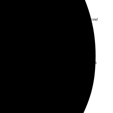
ткость. Отличный подарок для друзей! Рекомендую всем!
оставка оперативная, всё пришло в срок. Качество пазла
 и четкая. Рекомендую всем!