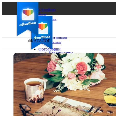
О ФотоПочте
Акции
Сделаем за вас
Бизнесу
FAQ
Франшиза
Поддержка и контакты
КАТАЛОГ
Оплата и доставка
Фотографии
Классические
фото
Ваш город:
10х10
10х15
Ваш регион доставки
13х18
15х15
Выберите из списка:
15х20
20х20
20х30
30х30
30х40
А4
Фото
в