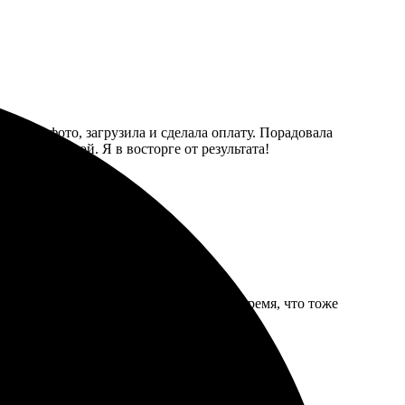
выбрала фото, загрузила и сделала оплату. Порадовала
а аккуратной. Я в восторге от результата!
 как ярко цвета переданы. Доставили вовремя, что тоже