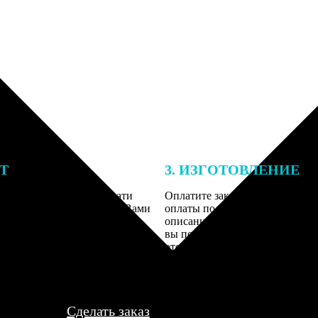
ЕТ
3. ИЗГОТОВЛЕНИЕ
подготовки заказа к печати
Оплатите заказ банковской кар
алисты могут связаться с Вами
оплаты получите подтверждение
му телефону или email для
описанием заказа. Когда отпра
я деталей.
вы получите письмо с трек-но
отслеживания.
Сделать заказ