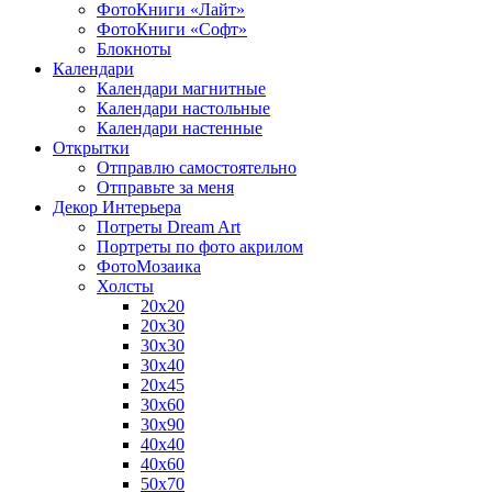
ФотоКниги «Лайт»
ФотоКниги «Софт»
Блокноты
Календари
Календари магнитные
Календари настольные
Календари настенные
Открытки
Отправлю самостоятельно
Отправьте за меня
Декор Интерьера
Потреты Dream Art
Портреты по фото акрилом
ФотоМозаика
Холсты
20х20
20х30
30х30
30х40
20х45
30х60
30х90
40х40
40х60
50х70