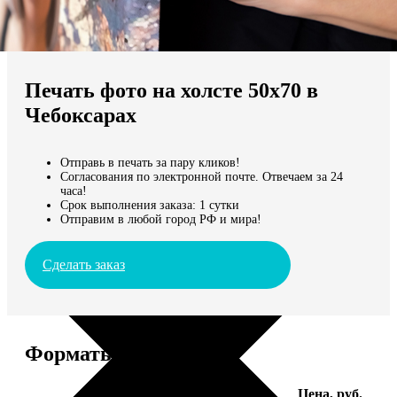
Не нашли Ваш город?
Мы доставляем по всему миру
Печать фото на холсте 50х70 в
Продолжить без города
Чебоксарах
Отправь в печать за пару кликов!
Согласования по электронной почте. Отвечаем за 24
часа!
Срок выполнения заказа: 1 сутки
Отправим в любой город РФ и мира!
Сделать заказ
Форматы и цены
Услуга
Цена, руб.