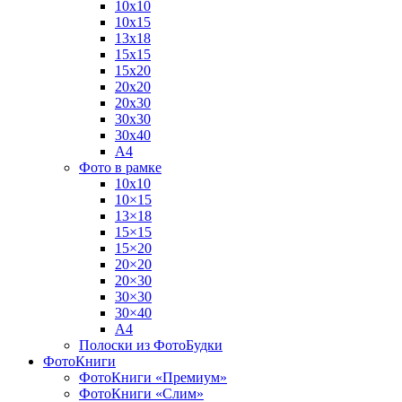
10х10
10х15
13х18
15х15
15х20
20х20
20х30
30х30
30х40
А4
Фото в рамке
10х10
10×15
13×18
15×15
15×20
20×20
20×30
30×30
30×40
A4
Полоски из ФотоБудки
ФотоКниги
ФотоКниги «Премиум»
ФотоКниги «Слим»