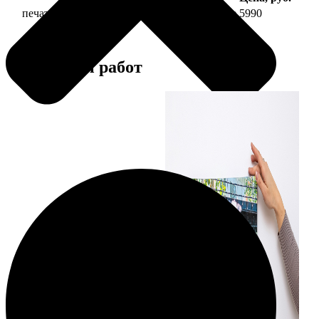
печать фото на холсте 50х70 на подрамнике
5990
Примеры работ