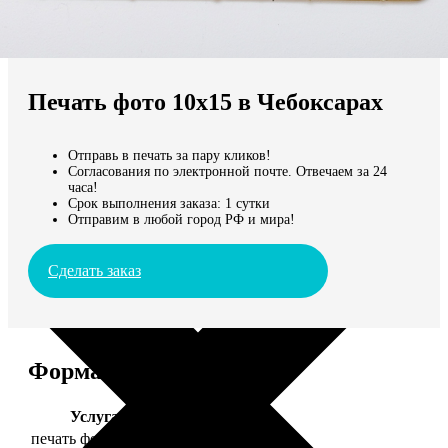
Не нашли Ваш город?
Мы доставляем по всему миру
Печать фото 10х15 в Чебоксарах
Продолжить без города
Отправь в печать за пару кликов!
Согласования по электронной почте. Отвечаем за 24
часа!
Срок выполнения заказа: 1 сутки
Отправим в любой город РФ и мира!
Сделать заказ
Форматы и цены
Услуга
Цена, руб.
печать фото 10х15
24