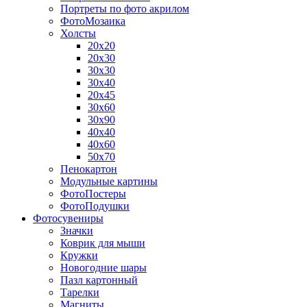
Портреты по фото акрилом
ФотоМозаика
Холсты
20х20
20х30
30х30
30х40
20х45
30х60
30х90
40х40
40х60
50х70
Пенокартон
Модульные картины
ФотоПостеры
ФотоПодушки
Фотоcувениры
Значки
Коврик для мыши
Кружки
Новогодние шары
Пазл картонный
Тарелки
Магниты