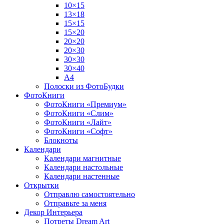
10×15
13×18
15×15
15×20
20×20
20×30
30×30
30×40
A4
Полоски из ФотоБудки
ФотоКниги
ФотоКниги «Премиум»
ФотоКниги «Слим»
ФотоКниги «Лайт»
ФотоКниги «Софт»
Блокноты
Календари
Календари магнитные
Календари настольные
Календари настенные
Открытки
Отправлю самостоятельно
Отправьте за меня
Декор Интерьера
Потреты Dream Art