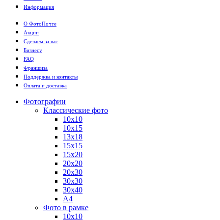
Информация
О ФотоПочте
Акции
Сделаем за вас
Бизнесу
FAQ
Франшиза
Поддержка и контакты
Оплата и доставка
Фотографии
Классические фото
10х10
10х15
13х18
15х15
15х20
20х20
20х30
30х30
30х40
А4
Фото в рамке
10х10