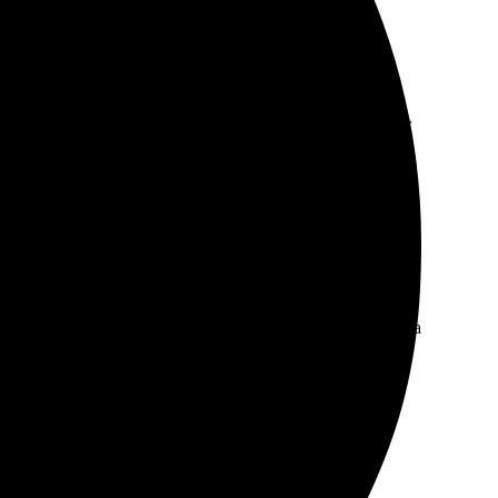
адовало, цвет яркий! Доставка быстрая и аккуратная.
ото и выбрала подходящий шаблон. Работа оператора на
ем месяце закажу снова!