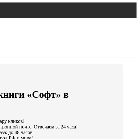
книги «Софт» в
пару кликов!
тронной почте. Отвечаем за 24 часа!
за: до 48 часов
род РФ и мира!