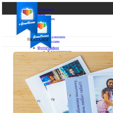
О ФотоПочте
Акции
Сделаем за вас
Бизнесу
FAQ
Франшиза
Поддержка и контакты
КАТАЛОГ
Оплата и доставка
Фотографии
Классические
фото
Ваш город:
10х10
10х15
Ваш регион доставки
13х18
15х15
Выберите из списка:
15х20
20х20
20х30
30х30
30х40
А4
Фото
в