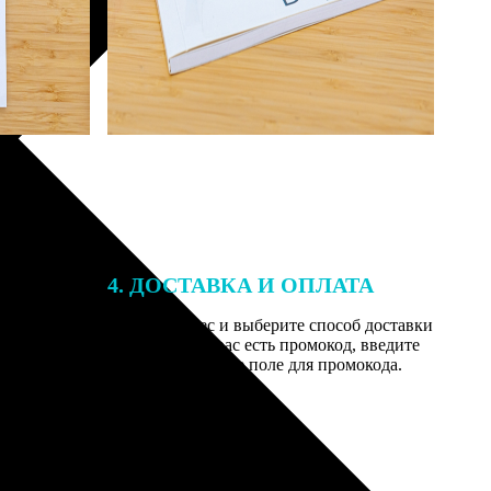
4. ДОСТАВКА И ОПЛАТА
той. После
Введите адрес и выберите способ доставки
 на email с
заказа. Если у вас есть промокод, введите
вим заказ
его в специальное поле для промокода.
мером для