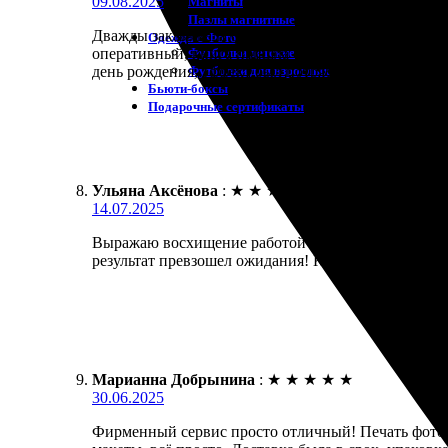
09.08.2025
Магниты
Пазлы магнитные
Дважды заказывала фотокнигу и каждый раз все на
Одежда с Фото
Футболки детские
оперативный, книга пришла быстро, упаковка надеж
Футболки для взрослых
день рождения, эффект был потрясающий! Рекомен
Бьюти-боксы
Подарочные сертификаты
Ульяна Аксёнова
:
★
★
★
★
★
14.07.2025
Выражаю восхищение работой компании. Заказала пе
результат превзошел ожидания! Качество на высоте
Марианна Добрынина
:
★
★
★
★
★
30.06.2025
Фирменный сервис просто отличный! Печать фотокн