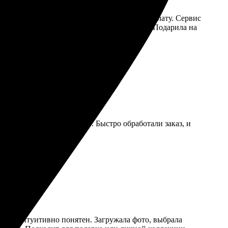
зила фото, выбрала оформление, сделала оплату. Сервис
риятно держать в руках, листать страницы. Подарила на
а, легко загружала фото. Быстро обработали заказ, и
ельно закажу снова!
 сайт интуитивно понятен. Загружала фото, выбрала