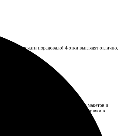
ал. Качество печати порадовало! Фотки выглядят отлично,
цессом. Понравился разнообразный выбор макетов и
ан. Особенно радовал доступный способ доставки в