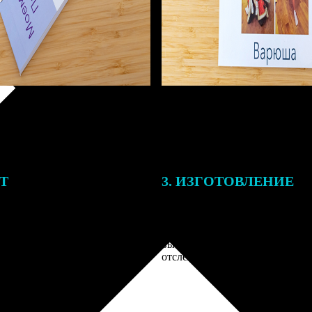
ЕТ
3. ИЗГОТОВЛЕНИЕ
тоимость ФотоКниги зависит
Оплатите заказ банковской кар
ва страниц. В процессе
оплаты получите подтверждение
заказа к печати наши
описанием заказа. Когда отпра
 могут связаться с Вами по
вы получите письмо с трек-но
телефону или email для
отслеживания.
я деталей.