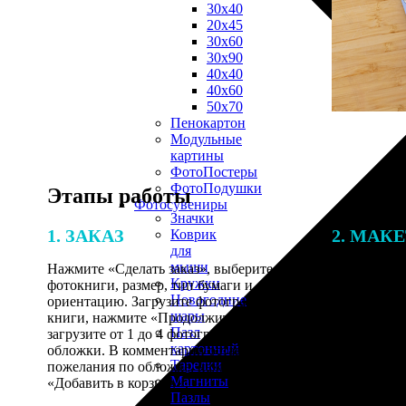
30х40
20х45
30х60
30х90
40х40
40х60
50х70
Пенокартон
Модульные
картины
ФотоПостеры
ФотоПодушки
Этапы работы
Фотоcувениры
Значки
1. ЗАКАЗ
2. МАК
Коврик
для
мыши
Нажмите «Сделать заказ», выберите тип
Итоговая с
Кружки
фотокниги, размер, тип бумаги и
от количест
Новогодние
ориентацию. Загрузите фотографии для
подготовки 
шары
книги, нажмите «Продолжить» и
специалисты
Пазл
загрузите от 1 до 4 фотографий для
указанному 
картонный
обложки. В комментарии оставьте свои
согласовани
Тарелки
пожелания по обложке, нажмите
Магниты
«Добавить в корзину».
Пазлы