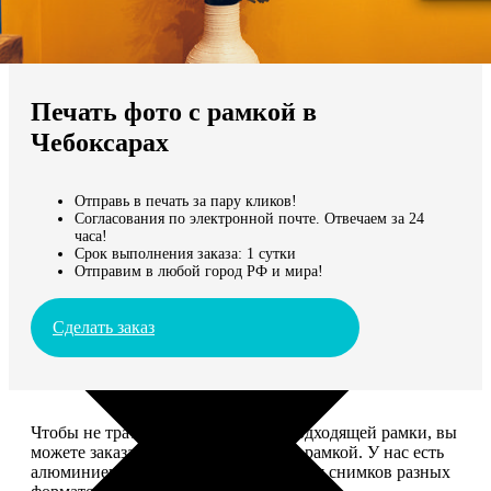
Не нашли Ваш город?
Мы доставляем по всему миру
Печать фото с рамкой в
Продолжить без города
Чебоксарах
Отправь в печать за пару кликов!
Согласования по электронной почте. Отвечаем за 24
часа!
Срок выполнения заказа: 1 сутки
Отправим в любой город РФ и мира!
Сделать заказ
Чтобы не тратить время на поиск подходящей рамки, вы
можете заказать печать фото сразу с рамкой. У нас есть
алюминиевые и деревянные рамки для снимков разных