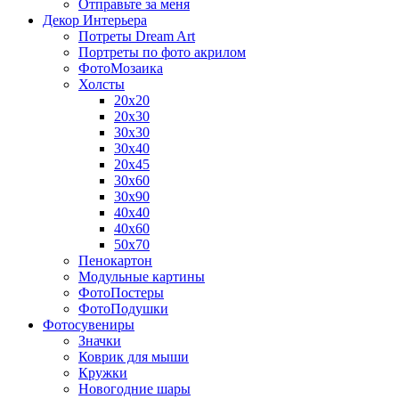
Отправьте за меня
Декор Интерьера
Потреты Dream Art
Портреты по фото акрилом
ФотоМозаика
Холсты
20х20
20х30
30х30
30х40
20х45
30х60
30х90
40х40
40х60
50х70
Пенокартон
Модульные картины
ФотоПостеры
ФотоПодушки
Фотоcувениры
Значки
Коврик для мыши
Кружки
Новогодние шары