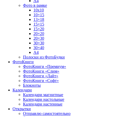
А4
Фото в рамке
10х10
10×15
13×18
15×15
15×20
20×20
20×30
30×30
30×40
A4
Полоски из ФотоБудки
ФотоКниги
ФотоКниги «Премиум»
ФотоКниги «Слим»
ФотоКниги «Лайт»
ФотоКниги «Софт»
Блокноты
Календари
Календари магнитные
Календари настольные
Календари настенные
Открытки
Отправлю самостоятельно