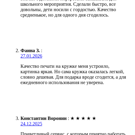
школьного мероприятия. Сделали быстро, все
довольны, дети носили с гордостью. Качество
средненькое, но для одного дня сгодилось.
Фаина З.
:
27.01.2026
Качество печати на кружке меня устроило,
картинка яркая. Но сама кружка оказалась легкой,
словно дешевая. Для подарка вроде сгодится, а для
ежедневного использования не уверена.
Константин Воронин
:
★
★
★
★
★
24.12.2025
Приветливый сервис, с которым приятно работать.