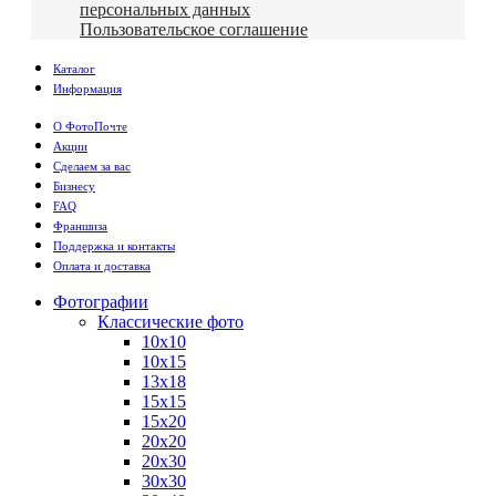
персональных данных
Пользовательское соглашение
Каталог
Информация
О ФотоПочте
Акции
Сделаем за вас
Бизнесу
FAQ
Франшиза
Поддержка и контакты
Оплата и доставка
Фотографии
Классические фото
10х10
10х15
13х18
15х15
15х20
20х20
20х30
30х30