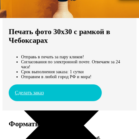
Не нашли Ваш город?
Мы доставляем по всему миру
Печать фото 30х30 с рамкой в
Продолжить без города
Чебоксарах
Отправь в печать за пару кликов!
Согласования по электронной почте. Отвечаем за 24
часа!
Срок выполнения заказа: 1 сутки
Отправим в любой город РФ и мира!
Сделать заказ
Форматы и цены
Услуга
Цена, руб.