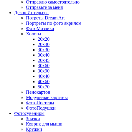
Отправлю самостоятельно
Отправьте за меня
Декор Интерьера
Потреты Dream Art
Портреты по фото акрилом
ФотоМозаика
Холсты
20х20
20х30
30х30
30х40
20х45
30х60
30х90
40х40
40х60
50х70
Пенокартон
Модульные картины
ФотоПостеры
ФотоПодушки
Фотоcувениры
Значки
Коврик для мыши
Кружки