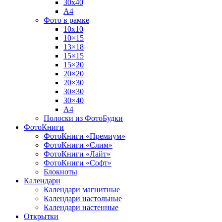
30х40
А4
Фото в рамке
10х10
10×15
13×18
15×15
15×20
20×20
20×30
30×30
30×40
A4
Полоски из ФотоБудки
ФотоКниги
ФотоКниги «Премиум»
ФотоКниги «Слим»
ФотоКниги «Лайт»
ФотоКниги «Софт»
Блокноты
Календари
Календари магнитные
Календари настольные
Календари настенные
Открытки