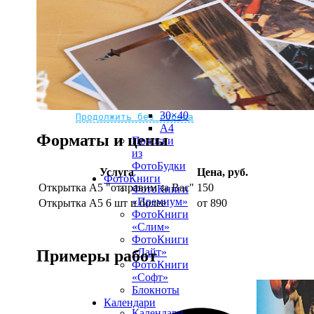
рамке
10х10
10×15
13×18
15×15
15×20
20×20
20×30
Не нашли Ваш город?
Мы доставляем по всему миру
30×30
30×40
Продолжить без города
A4
Форматы и цены
Полоски
из
ФотоБудки
Услуга
Цена, руб.
ФотоКниги
Открытка А5 "отправим за Вас"
150
ФотоКниги
«Премиум»
Открытка А5 6 шт и более
от 890
ФотоКниги
«Слим»
ФотоКниги
«Лайт»
Примеры работ
ФотоКниги
«Софт»
Блокноты
Календари
Календари