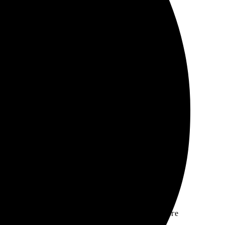
о печати на высшем уровне! Приятно удивило, как
Качество печати отличное, цена тоже порадовала.
ткрыток и осталась довольна результатом.
фейс понятным. Ожидала всего пару дней, а в итоге