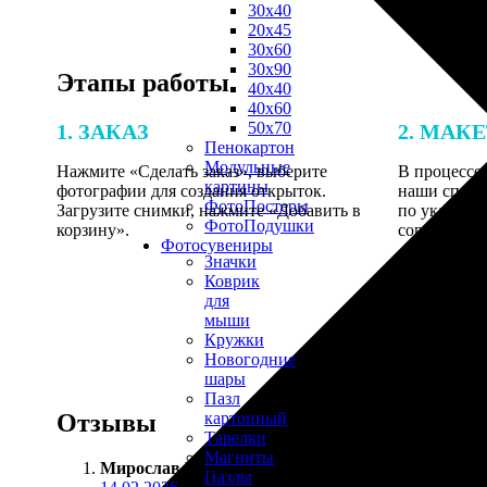
30х40
20х45
30х60
30х90
Этапы работы
40х40
40х60
50х70
1. ЗАКАЗ
2. МАК
Пенокартон
Модульные
Нажмите «Сделать заказ», выберите
В процессе 
картины
фотографии для создания открыток.
наши специ
ФотоПостеры
Загрузите снимки, нажмите «Добавить в
по указанно
ФотоПодушки
корзину».
согласовани
Фотоcувениры
Значки
Коврик
для
мыши
Кружки
Новогодние
шары
Пазл
Отзывы
картонный
Тарелки
Магниты
Мирослав Ильин
:
Пазлы