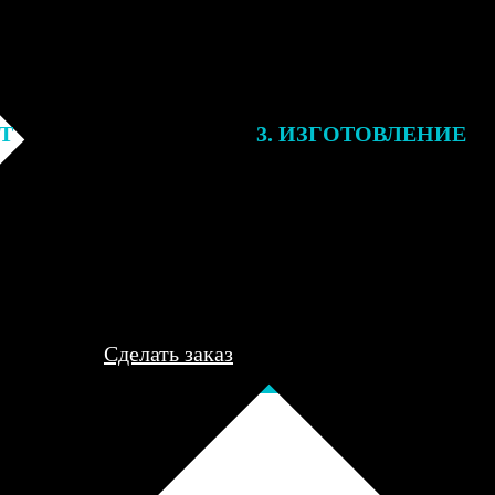
ЕТ
3. ИЗГОТОВЛЕНИЕ
подготовки заказа к печати
Оплатите заказ банковской кар
алисты могут связаться с Вами
оплаты получите подтверждение
му телефону или email для
описанием заказа. Когда отпра
я деталей.
вы получите письмо с трек-но
отслеживания.
Сделать заказ