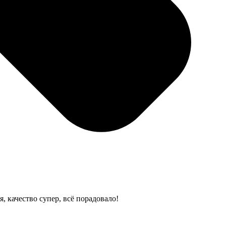
низм туго работает, лист иногда рву при
 качество супер, всё порадовало!