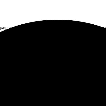
орадовали отличным качеством. Удобный сайт, легко выбрать диза
всё быстро и удобно. Процесс оформления прост и понятен. Пре
 вовремя, срок указали изначально. Теперь только с вами буду 