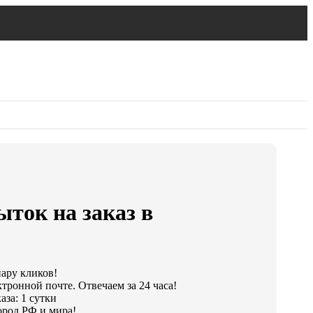
ыток на заказ в
пару кликов!
тронной почте. Отвечаем за 24 часа!
за: 1 сутки
ород РФ и мира!