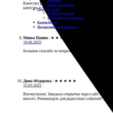
Магниты
Качество работы просто замечательное: яркие цвет
Пазлы магнитные
качество и оперативность!
Одежда с Фото
Футболки детские
Футболки для взрослых
Бьюти-боксы
Подарочные сертификаты
Миша Панин
:
★
★
★
★
★
19.06.2025
Большое спасибо за оперативность. Заказал открыт
Дина Фёдорова
:
★
★
★
★
★
15.05.2025
Впечатления. Заказала открытки через сайт. Легки
высоте. Рекомендую для радостных событий!