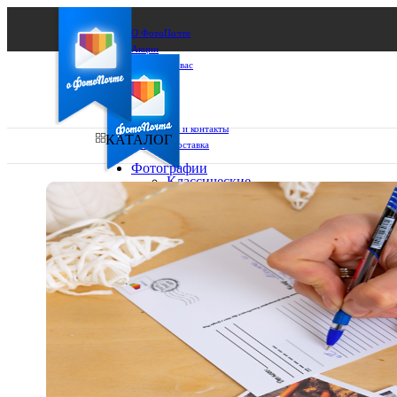
О ФотоПочте
Акции
Сделаем за вас
Бизнесу
FAQ
Франшиза
Поддержка и контакты
КАТАЛОГ
Оплата и доставка
Фотографии
Классические
фото
Ваш город:
10х10
10х15
Ваш регион доставки
13х18
15х15
Выберите из списка:
15х20
20х20
20х30
30х30
30х40
А4
Фото
в