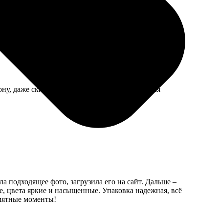
 Весит прилично, вешал на анкер.
ну, даже скидку дали за неудобства. Получился
а подходящее фото, загрузила его на сайт. Дальше –
е, цвета яркие и насыщенные. Упаковка надежная, всё
амятные моменты!