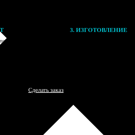
ЕТ
3. ИЗГОТОВЛЕНИЕ
подготовки заказа к печати
Оплатите заказ банковской кар
алисты могут связаться с Вами
оплаты получите подтверждение
му телефону или email для
описанием заказа. Когда отпра
я деталей.
вы получите письмо с трек-но
отслеживания.
Сделать заказ