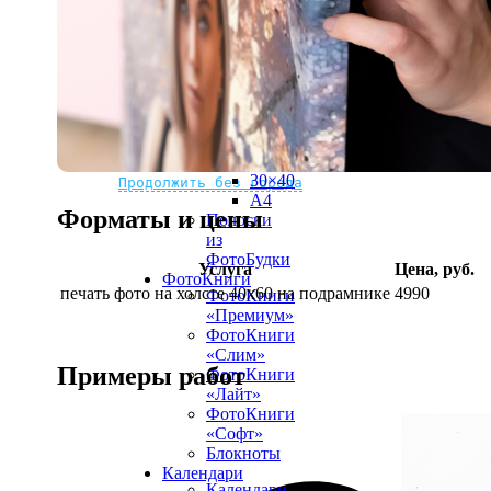
рамке
10х10
10×15
13×18
15×15
15×20
20×20
20×30
Не нашли Ваш город?
Мы доставляем по всему миру
30×30
30×40
Продолжить без города
A4
Форматы и цены
Полоски
из
ФотоБудки
Услуга
Цена, руб.
ФотоКниги
печать фото на холсте 40х60 на подрамнике
4990
ФотоКниги
«Премиум»
ФотоКниги
«Слим»
Примеры работ
ФотоКниги
«Лайт»
ФотоКниги
«Софт»
Блокноты
Календари
Календари