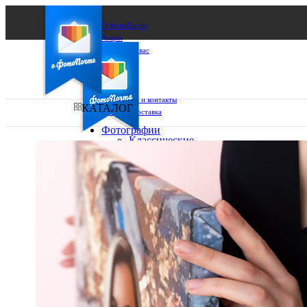
О ФотоПочте
Акции
Сделаем за вас
Бизнесу
FAQ
Франшиза
Поддержка и контакты
КАТАЛОГ
Оплата и доставка
Фотографии
Классические
фото
Ваш город:
10х10
10х15
Ваш регион доставки
13х18
15х15
Выберите из списка:
15х20
20х20
20х30
30х30
30х40
А4
Фото
в