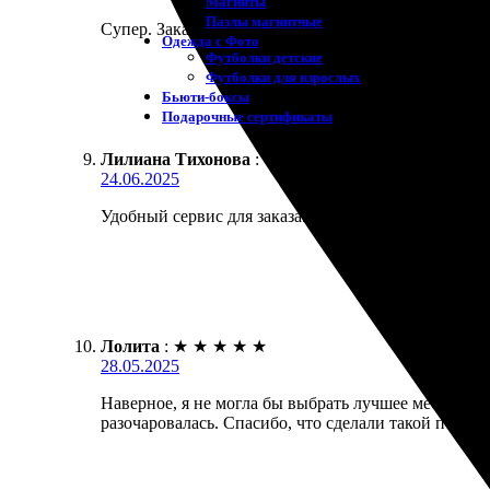
Магниты
Пазлы магнитные
Супер. Заказал печать изображения на холсте. Опе
Одежда с Фото
Футболки детские
Футболки для взрослых
Бьюти-боксы
Подарочные сертификаты
Лилиана Тихонова
:
★
★
★
★
★
24.06.2025
Удобный сервис для заказа. Быстро ответили на в
Лолита
:
★
★
★
★
★
28.05.2025
Наверное, я не могла бы выбрать лучшее место для 
разочаровалась. Спасибо, что сделали такой подар