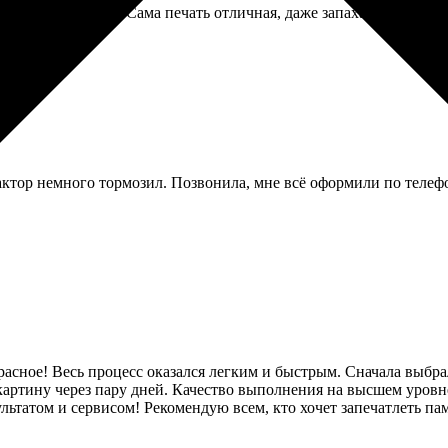
ёнке и картоне. Сама печать отличная, даже запаха краски нет.
дактор немного тормозил. Позвонила, мне всё оформили по телефо
расное! Весь процесс оказался легким и быстрым. Сначала выбрал
картину через пару дней. Качество выполнения на высшем уровн
ьтатом и сервисом! Рекомендую всем, кто хочет запечатлеть п