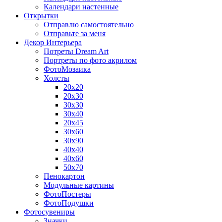
Календари настенные
Открытки
Отправлю самостоятельно
Отправьте за меня
Декор Интерьера
Потреты Dream Art
Портреты по фото акрилом
ФотоМозаика
Холсты
20х20
20х30
30х30
30х40
20х45
30х60
30х90
40х40
40х60
50х70
Пенокартон
Модульные картины
ФотоПостеры
ФотоПодушки
Фотоcувениры
Значки