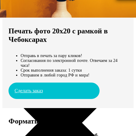
Не нашли Ваш город?
Мы доставляем по всему миру
Печать фото 20х20 с рамкой в
Продолжить без города
Чебоксарах
Отправь в печать за пару кликов!
Согласования по электронной почте. Отвечаем за 24
часа!
Срок выполнения заказа: 1 сутки
Отправим в любой город РФ и мира!
Сделать заказ
Форматы и цены
Услуга
Цена, руб.