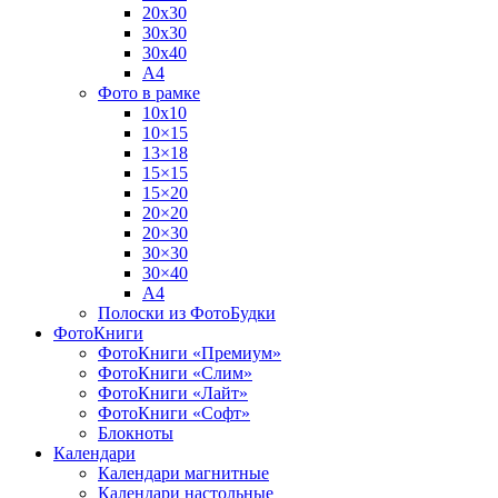
20х30
30х30
30х40
А4
Фото в рамке
10х10
10×15
13×18
15×15
15×20
20×20
20×30
30×30
30×40
A4
Полоски из ФотоБудки
ФотоКниги
ФотоКниги «Премиум»
ФотоКниги «Слим»
ФотоКниги «Лайт»
ФотоКниги «Софт»
Блокноты
Календари
Календари магнитные
Календари настольные