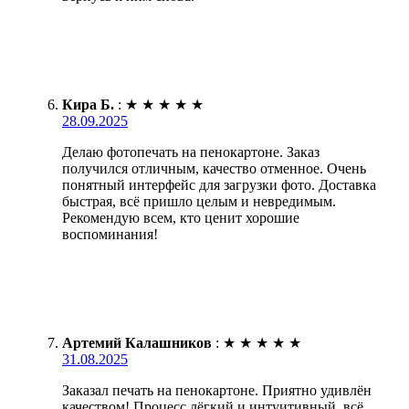
Кира Б.
:
★
★
★
★
★
28.09.2025
Делаю фотопечать на пенокартоне. Заказ
получился отличным, качество отменное. Очень
понятный интерфейс для загрузки фото. Доставка
быстрая, всё пришло целым и невредимым.
Рекомендую всем, кто ценит хорошие
воспоминания!
Артемий Калашников
:
★
★
★
★
★
31.08.2025
Заказал печать на пенокартоне. Приятно удивлён
качеством! Процесс лёгкий и интуитивный, всё