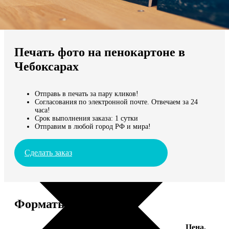
Не нашли Ваш город?
Мы доставляем по всему миру
Печать фото на пенокартоне в
Продолжить без города
Чебоксарах
Отправь в печать за пару кликов!
Согласования по электронной почте. Отвечаем за 24
часа!
Срок выполнения заказа: 1 сутки
Отправим в любой город РФ и мира!
Сделать заказ
Форматы и цены
Цена,