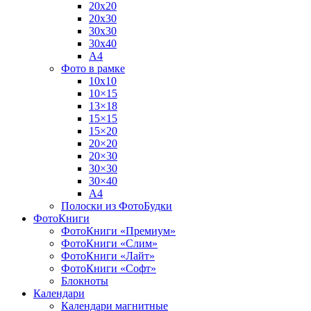
20х20
20х30
30х30
30х40
А4
Фото в рамке
10х10
10×15
13×18
15×15
15×20
20×20
20×30
30×30
30×40
A4
Полоски из ФотоБудки
ФотоКниги
ФотоКниги «Премиум»
ФотоКниги «Слим»
ФотоКниги «Лайт»
ФотоКниги «Софт»
Блокноты
Календари
Календари магнитные