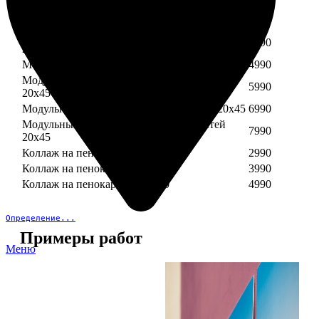
Модульный пенокартон из трех частей 30х40
3890
Модульный пенокартон из трех частей 20х45
2990
Модульный пенокартон из четырех частей
3990
20х45
Модульный пенокартон из пяти частей 20х45
4990
Модульный пенокартон из шести частей
5990
20х45
Модульный пенокартон из семи частей 20х45
6990
Модульный пенокартон из восьми частей
7990
20х45
Коллаж на пенокартоне 30х30
2990
Коллаж на пенокартоне 30х60
3990
Коллаж на пенокартоне 30х90
4990
Определение...
Примеры работ
Меню