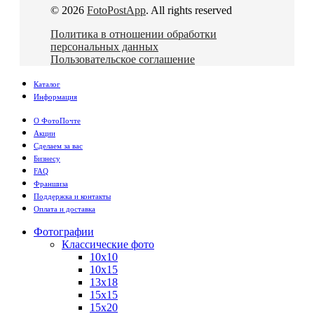
© 2026
FotoPostApp
. All rights reserved
Политика в отношении обработки
персональных данных
Пользовательское соглашение
Каталог
Информация
О ФотоПочте
Акции
Сделаем за вас
Бизнесу
FAQ
Франшиза
Поддержка и контакты
Оплата и доставка
Фотографии
Классические фото
10х10
10х15
13х18
15х15
15х20