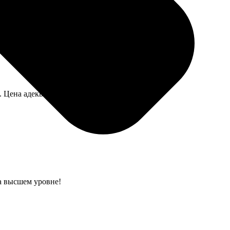
ет немного резко, надеюсь выветрится.
. Цена адекватная, чего ещё нужно.
на высшем уровне!