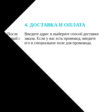
4. ДОСТАВКА И ОПЛАТА
той. После
Введите адрес и выберите способ доставки
 на email с
заказа. Если у вас есть промокод, введите
вим заказ
его в специальное поле для промокода.
мером для