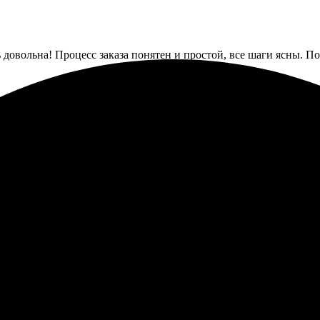
довольна! Процесс заказа понятен и простой, все шаги ясны. П
л просто, все четко. Качество на уровне, приятно удивило. Дост
ь удобно, сайт понятный и интуитивный. Процесс заказа прошё