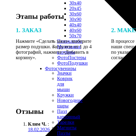
30х40
20х45
30х60
Этапы работы
30х90
40х40
1. ЗАКАЗ
2. МАК
40х60
50х70
Нажмите «Сделать заказ», выберите
В процессе 
Пенокартон
размер подушки. Загрузите от 1 до 4
наши специ
Модульные
фотографий, нажмите «Добавить в
по указанно
картины
корзину».
согласовани
ФотоПостеры
ФотоПодушки
Фотоcувениры
Значки
Коврик
для
мыши
Кружки
Новогодние
шары
Отзывы
Пазл
картонный
Тарелки
Клим Ч.
:
Магниты
18.02.2026
Пазлы