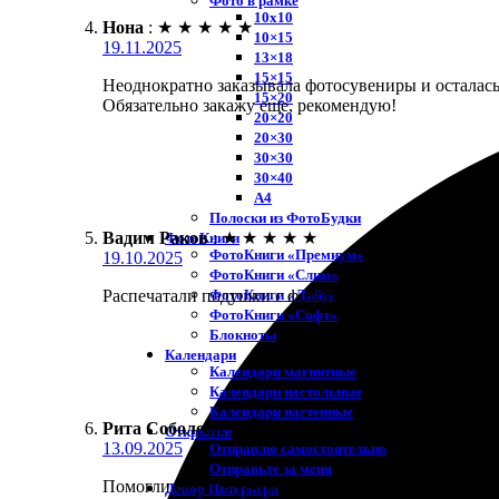
Фото в рамке
10х10
Нона
:
★
★
★
★
★
10×15
19.11.2025
13×18
15×15
Неоднократно заказывала фотосувениры и осталась 
15×20
Обязательно закажу еще, рекомендую!
20×20
20×30
30×30
30×40
A4
Полоски из ФотоБудки
Вадим Раков
:
★
★
★
★
★
ФотоКниги
ФотоКниги «Премиум»
19.10.2025
ФотоКниги «Слим»
ФотоКниги «Лайт»
Распечатали подушки с фотографиями. Заказ оформи
ФотоКниги «Софт»
Блокноты
Календари
Календари магнитные
Календари настольные
Календари настенные
Рита Соболева
:
★
★
★
★
★
Открытки
13.09.2025
Отправлю самостоятельно
Отправьте за меня
Помогли создать уникальные подушки с фото! Очен
Декор Интерьера