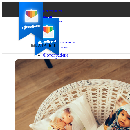
О ФотоПочте
Акции
Сделаем за вас
Бизнесу
FAQ
Франшиза
Поддержка и контакты
КАТАЛОГ
Оплата и доставка
Фотографии
Классические
фото
Ваш город:
10х10
10х15
Ваш регион доставки
13х18
15х15
Выберите из списка:
15х20
20х20
20х30
30х30
30х40
А4
Фото
в