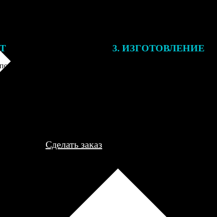
ЕТ
3. ИЗГОТОВЛЕНИЕ
подготовки заказа к печати
Оплатите заказ банковской кар
алисты могут связаться с Вами
оплаты получите подтверждение
му телефону или email для
описанием заказа. Когда отпра
я деталей.
вы получите письмо с трек-но
отслеживания.
Сделать заказ