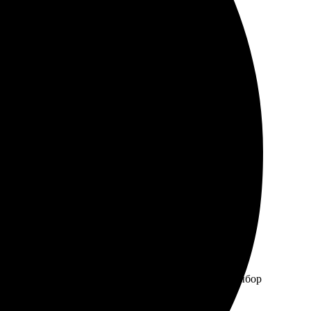
остой, а процесс заказа элементарный. Выбор из
свою посылку. Качество изображения на подушках
з. Все сделано аккуратно, без нареканий. Рекомендую
аказа оказался простым и интуитивно понятным. Выбор
Обязательно буду заказывать еще!