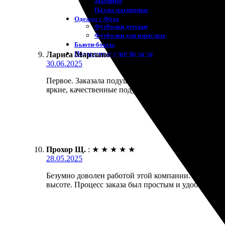
Магниты
Пазлы магнитные
Одежда с Фото
Футболки детские
Футболки для взрослых
Бьюти-боксы
Подарочные сертификаты
Лариса Мартынова
:
★
★
★
★
★
30.06.2025
Первое. Заказала подушки с фотопечатью и остала
яркие, качественные подушки, которые теперь раду
Прохор Щ.
:
★
★
★
★
★
28.05.2025
Безумно доволен работой этой компании. Заказал 
высоте. Процесс заказа был простым и удобным, вс