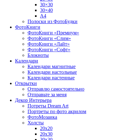
30×30
30×40
A4
Полоски из ФотоБудки
ФотоКниги
ФотоКниги «Премиум»
ФотоКниги «Слим»
ФотоКниги «Лайт»
ФотоКниги «Софт»
Блокноты
Календари
Календари магнитные
Календари настольные
Календари настенные
Открытки
Отправлю самостоятельно
Отправьте за меня
Декор Интерьера
Потреты Dream Art
Портреты по фото акрилом
ФотоМозаика
Холсты
20х20
20х30
30х30