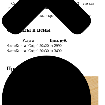
— Страницы из бумаги плотностью 170 г/м2 – это как
плотные страницы глянцевого журнала.
— Страницы и обложка скреплены металлическими
болтами.
Форматы и цены
Услуга
Цена, руб.
ФотоКнига "Софт" 20х20
от 2990
ФотоКнига "Софт" 20х30
от 3490
Примеры работ