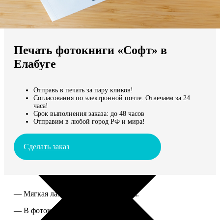
Не нашли Ваш город?
Мы доставляем по всему миру
Печать фотокниги «Софт» в
Продолжить без города
Елабуге
Отправь в печать за пару кликов!
Согласования по электронной почте. Отвечаем за 24
часа!
Срок выполнения заказа: до 48 часов
Отправим в любой город РФ и мира!
Сделать заказ
— Мягкая ламинированная обложка.
— В фотокниге от 60 до 300 страниц.