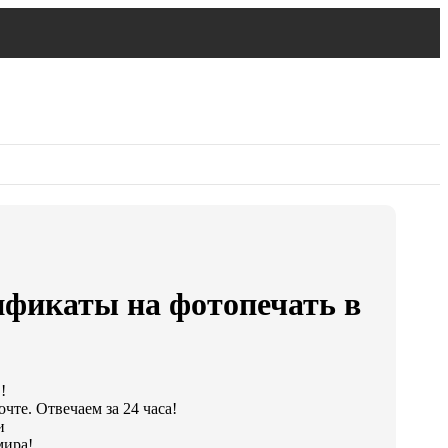
ификаты на фотопечать в
!
чте. Отвечаем за 24 часа!
и
мира!