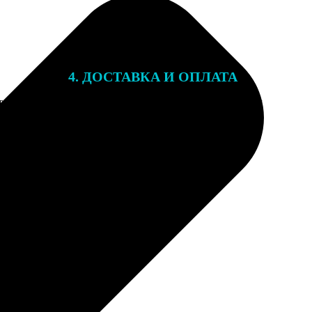
4. ДОСТАВКА И ОПЛАТА
той. После
Подарочный сертификат мы отправляем
 на email с
на email, указанный при оформлении
заказа. Сертификаты с акциями не
суммируются.