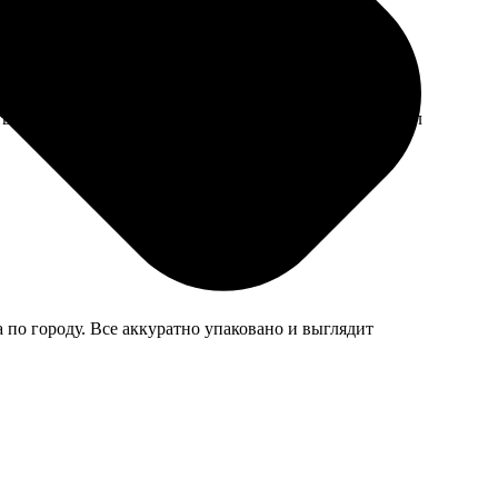
о на высоте, все отлично напечатано. Рад, что выбрал
 по городу. Все аккуратно упаковано и выглядит