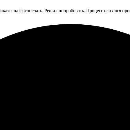
фикаты на фотопечать. Решил попробовать. Процесс оказался про
 Процесс заказа прост и интуитивно понятен. Получила сертифи
розрачно и удобно. Оформление заняло всего пару минут. Отличн