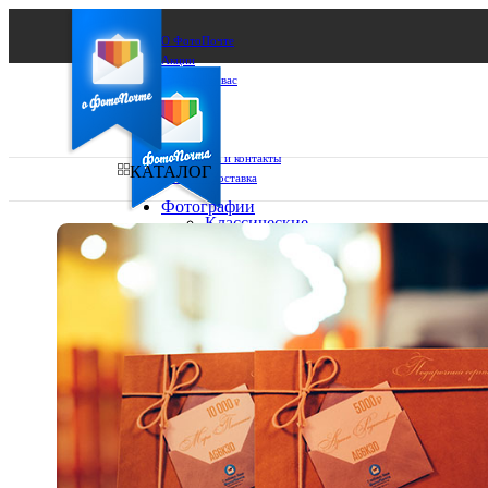
О ФотоПочте
Акции
Сделаем за вас
Бизнесу
FAQ
Франшиза
Поддержка и контакты
КАТАЛОГ
Оплата и доставка
Фотографии
Классические
фото
Ваш город:
10х10
10х15
Ваш регион доставки
13х18
15х15
Выберите из списка:
15х20
20х20
20х30
30х30
30х40
А4
Фото
в