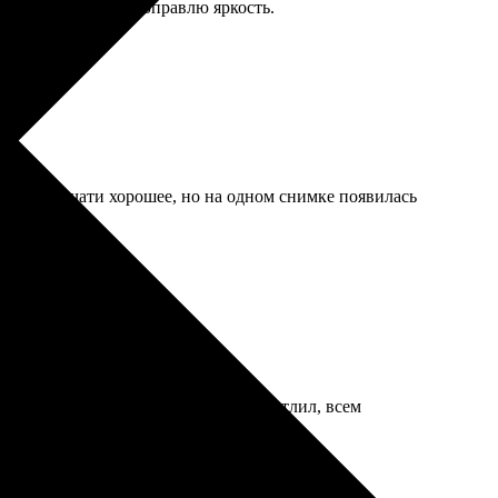
ющего заказа уже поправлю яркость.
ачество печати хорошее, но на одном снимке появилась
рое, все объяснили. Результат впечатлил, всем