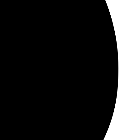
олго искала, где сделать такой подарок. Результат
рмила заказ онлайн. Оперативно связались для
дую!