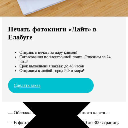
Не нашли Ваш город?
Мы доставляем по всему миру
Печать фотокниги «Лайт» в
Продолжить без города
Елабуге
Отправь в печать за пару кликов!
Согласования по электронной почте. Отвечаем за 24
часа!
Срок выполнения заказа: до 48 часов
Отправим в любой город РФ и мира!
Сделать заказ
— Обложка из твердого ламинированного картона.
— В фотокниге можно разместить от 40 до 300 страниц.