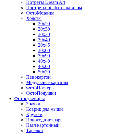
Потреты Dream Art
Портреты по фото акрилом
ФотоМозаика
Холсты
20х20
20х30
30х30
30х40
20х45
30х60
30х90
40х40
40х60
50х70
Пенокартон
Модульные картины
ФотоПостеры
ФотоПодушки
Фотоcувениры
Значки
Коврик для мыши
Кружки
Новогодние шары
Пазл картонный
Тарелки