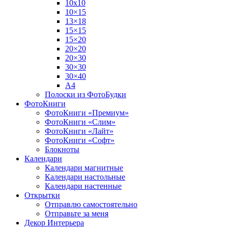
10х10
10×15
13×18
15×15
15×20
20×20
20×30
30×30
30×40
A4
Полоски из ФотоБудки
ФотоКниги
ФотоКниги «Премиум»
ФотоКниги «Слим»
ФотоКниги «Лайт»
ФотоКниги «Софт»
Блокноты
Календари
Календари магнитные
Календари настольные
Календари настенные
Открытки
Отправлю самостоятельно
Отправьте за меня
Декор Интерьера