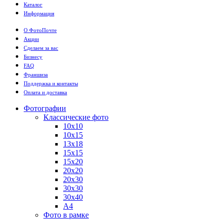
Каталог
Информация
О ФотоПочте
Акции
Сделаем за вас
Бизнесу
FAQ
Франшиза
Поддержка и контакты
Оплата и доставка
Фотографии
Классические фото
10х10
10х15
13х18
15х15
15х20
20х20
20х30
30х30
30х40
А4
Фото в рамке