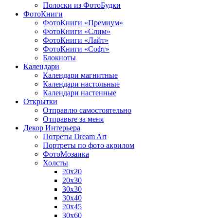
Полоски из ФотоБудки
ФотоКниги
ФотоКниги «Премиум»
ФотоКниги «Слим»
ФотоКниги «Лайт»
ФотоКниги «Софт»
Блокноты
Календари
Календари магнитные
Календари настольные
Календари настенные
Открытки
Отправлю самостоятельно
Отправьте за меня
Декор Интерьера
Потреты Dream Art
Портреты по фото акрилом
ФотоМозаика
Холсты
20х20
20х30
30х30
30х40
20х45
30х60