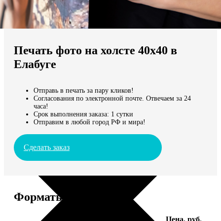
Не нашли Ваш город?
Мы доставляем по всему миру
Печать фото на холсте 40х40 в
Продолжить без города
Елабуге
Отправь в печать за пару кликов!
Согласования по электронной почте. Отвечаем за 24
часа!
Срок выполнения заказа: 1 сутки
Отправим в любой город РФ и мира!
Сделать заказ
Форматы и цены
Услуга
Цена, руб.