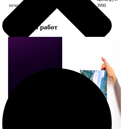
печать фото на холсте 40х40 на подрамнике
3990
Примеры работ