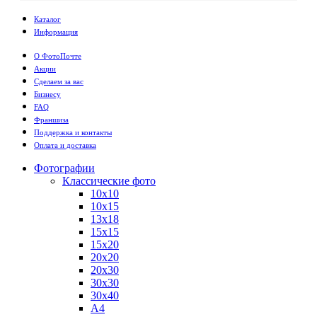
Каталог
Информация
О ФотоПочте
Акции
Сделаем за вас
Бизнесу
FAQ
Франшиза
Поддержка и контакты
Оплата и доставка
Фотографии
Классические фото
10х10
10х15
13х18
15х15
15х20
20х20
20х30
30х30
30х40
А4