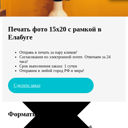
Не нашли Ваш город?
Мы доставляем по всему миру
Печать фото 15х20 с рамкой в
Продолжить без города
Елабуге
Отправь в печать за пару кликов!
Согласования по электронной почте. Отвечаем за 24
часа!
Срок выполнения заказа: 1 сутки
Отправим в любой город РФ и мира!
Сделать заказ
Форматы и цены
Услуга
Цена, руб.