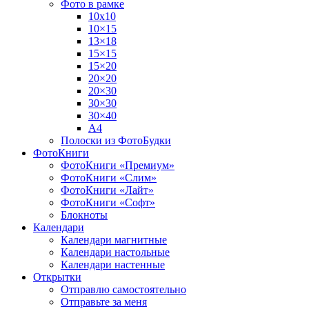
Фото в рамке
10х10
10×15
13×18
15×15
15×20
20×20
20×30
30×30
30×40
A4
Полоски из ФотоБудки
ФотоКниги
ФотоКниги «Премиум»
ФотоКниги «Слим»
ФотоКниги «Лайт»
ФотоКниги «Софт»
Блокноты
Календари
Календари магнитные
Календари настольные
Календари настенные
Открытки
Отправлю самостоятельно
Отправьте за меня