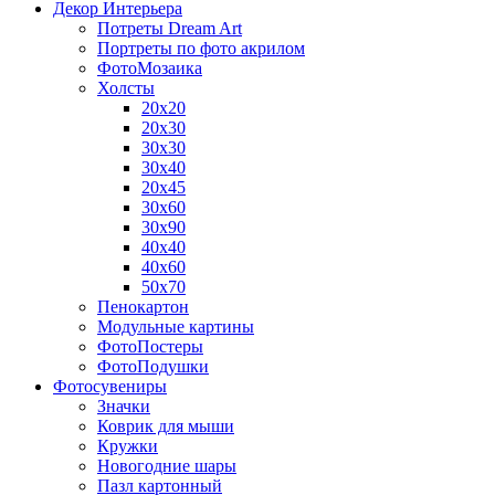
Декор Интерьера
Потреты Dream Art
Портреты по фото акрилом
ФотоМозаика
Холсты
20х20
20х30
30х30
30х40
20х45
30х60
30х90
40х40
40х60
50х70
Пенокартон
Модульные картины
ФотоПостеры
ФотоПодушки
Фотоcувениры
Значки
Коврик для мыши
Кружки
Новогодние шары
Пазл картонный