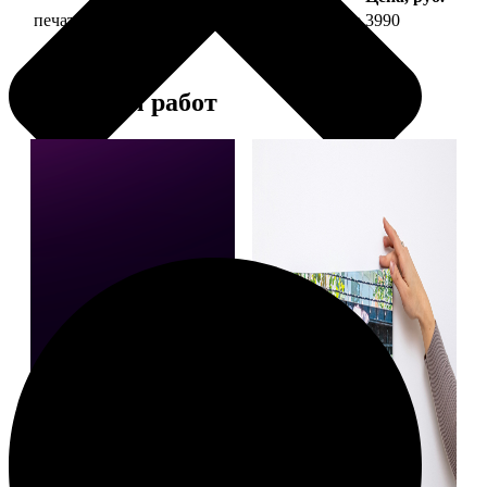
печать фото на холсте 30х90 на подрамнике
3990
Примеры работ