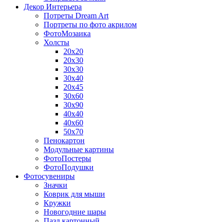
Декор Интерьера
Потреты Dream Art
Портреты по фото акрилом
ФотоМозаика
Холсты
20х20
20х30
30х30
30х40
20х45
30х60
30х90
40х40
40х60
50х70
Пенокартон
Модульные картины
ФотоПостеры
ФотоПодушки
Фотоcувениры
Значки
Коврик для мыши
Кружки
Новогодние шары
Пазл картонный