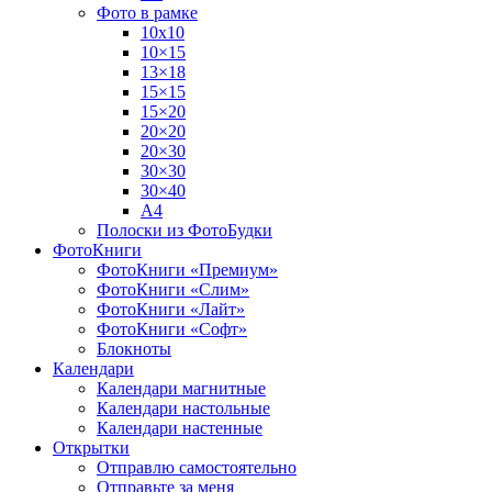
Фото в рамке
10х10
10×15
13×18
15×15
15×20
20×20
20×30
30×30
30×40
A4
Полоски из ФотоБудки
ФотоКниги
ФотоКниги «Премиум»
ФотоКниги «Слим»
ФотоКниги «Лайт»
ФотоКниги «Софт»
Блокноты
Календари
Календари магнитные
Календари настольные
Календари настенные
Открытки
Отправлю самостоятельно
Отправьте за меня