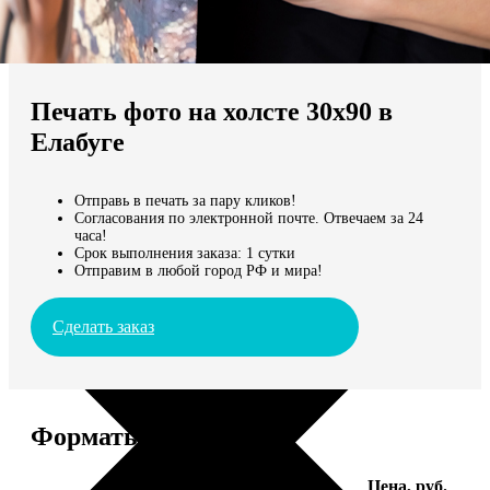
Не нашли Ваш город?
Мы доставляем по всему миру
Печать фото на холсте 30х90 в
Продолжить без города
Елабуге
Отправь в печать за пару кликов!
Согласования по электронной почте. Отвечаем за 24
часа!
Срок выполнения заказа: 1 сутки
Отправим в любой город РФ и мира!
Сделать заказ
Форматы и цены
Услуга
Цена, руб.