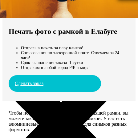
Не нашли Ваш город?
Мы доставляем по всему миру
Печать фото с рамкой в Елабуге
Продолжить без города
Отправь в печать за пару кликов!
Согласования по электронной почте. Отвечаем за 24
часа!
Срок выполнения заказа: 1 сутки
Отправим в любой город РФ и мира!
Сделать заказ
Чтобы не тратить время на поиск подходящей рамки, вы
можете заказать печать фото сразу с рамкой. У нас есть
алюминиевые и деревянные рамки для снимков разных
форматов.