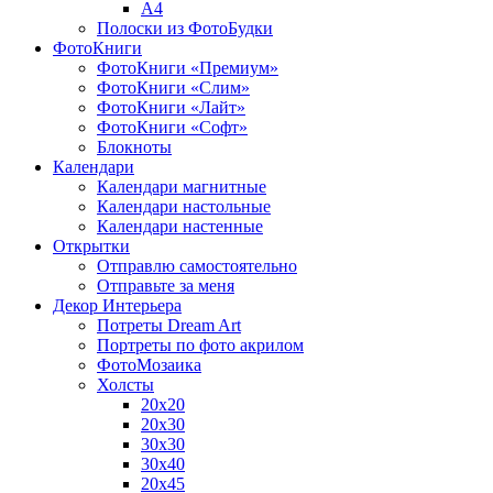
A4
Полоски из ФотоБудки
ФотоКниги
ФотоКниги «Премиум»
ФотоКниги «Слим»
ФотоКниги «Лайт»
ФотоКниги «Софт»
Блокноты
Календари
Календари магнитные
Календари настольные
Календари настенные
Открытки
Отправлю самостоятельно
Отправьте за меня
Декор Интерьера
Потреты Dream Art
Портреты по фото акрилом
ФотоМозаика
Холсты
20х20
20х30
30х30
30х40
20х45