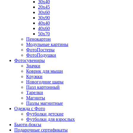
30х40
20х45
30х60
30х90
40х40
40х60
50х70
Пенокартон
Модульные картины
ФотоПостеры
ФотоПодушки
Фотоcувениры
Значки
Коврик для мыши
Кружки
Новогодние шары
Пазл картонный
Тарелки
Магниты
Пазлы магнитные
Одежда с Фото
Футболки детские
Футболки для взрослых
Бьюти-боксы
Подарочные сертификаты