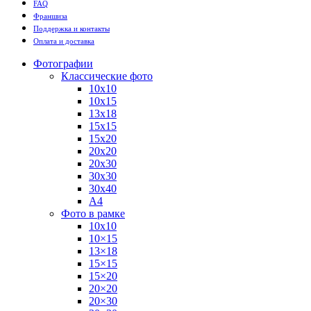
FAQ
Франшиза
Поддержка и контакты
Оплата и доставка
Фотографии
Классические фото
10х10
10х15
13х18
15х15
15х20
20х20
20х30
30х30
30х40
А4
Фото в рамке
10х10
10×15
13×18
15×15
15×20
20×20
20×30