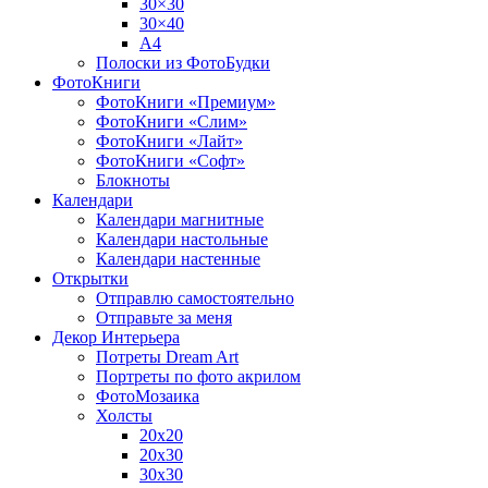
30×30
30×40
A4
Полоски из ФотоБудки
ФотоКниги
ФотоКниги «Премиум»
ФотоКниги «Слим»
ФотоКниги «Лайт»
ФотоКниги «Софт»
Блокноты
Календари
Календари магнитные
Календари настольные
Календари настенные
Открытки
Отправлю самостоятельно
Отправьте за меня
Декор Интерьера
Потреты Dream Art
Портреты по фото акрилом
ФотоМозаика
Холсты
20х20
20х30
30х30