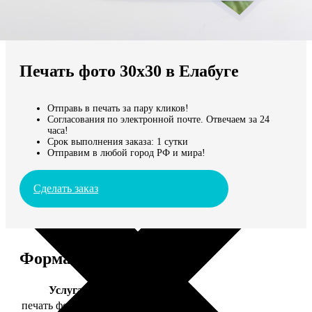
Не нашли Ваш город?
Мы доставляем по всему миру
Печать фото 30х30 в Елабуге
Продолжить без города
Отправь в печать за пару кликов!
Согласования по электронной почте. Отвечаем за 24
часа!
Срок выполнения заказа: 1 сутки
Отправим в любой город РФ и мира!
Сделать заказ
Форматы и цены
Услуга
Цена, руб.
печать фото 30х30
179