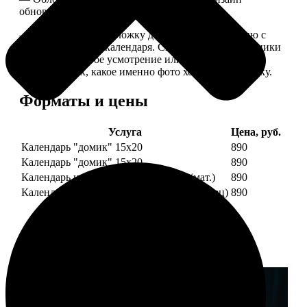
обновляем каждый год.
— В кружочек на обложку добавляем фотографию с
одной из страниц календаря. Снимок наши сотрудники
выбирают на свое усмотрение или пишите в
комментариях, какое именно фото хотите на обложку.
Форматы и цены
Услуга
Цена, руб.
Календарь "домик" 15х20
890
Календарь "домик" 15х20
890
Календарь настольный А5 210х148 (мат.)
890
Календарь настольный А5 210х148 (глянец)
890
Примеры работ