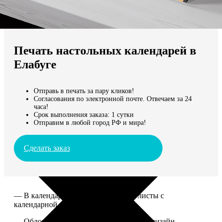
Не нашли Ваш город?
Мы доставляем по всему миру
Печать настольных календарей в
Продолжить без города
Елабуге
Отправь в печать за пару кликов!
Согласования по электронной почте. Отвечаем за 24
часа!
Срок выполнения заказа: 1 сутки
Отправим в любой город РФ и мира!
Сделать заказ
— В календаре 13 листов: обложка+листы с
календарной сеткой.
— Обложка для календаря стандартная, дизайн