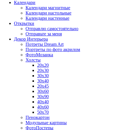
Календари
Календари магнитные
Календари настольные
Календари настенные
Открытки
Отправлю самостоятельно
Отправьте за меня
Декор Интерьера
Потреты Dream Art
Портреты по фото акрилом
ФотоМозаика
Холсты
20х20
20х30
30х30
30х40
20х45
30х60
30х90
40х40
40х60
50х70
Пенокартон
Модульные картины
ФотоПостеры