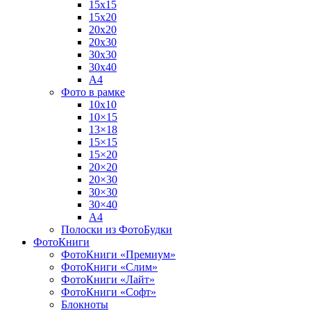
15х15
15х20
20х20
20х30
30х30
30х40
А4
Фото в рамке
10х10
10×15
13×18
15×15
15×20
20×20
20×30
30×30
30×40
A4
Полоски из ФотоБудки
ФотоКниги
ФотоКниги «Премиум»
ФотоКниги «Слим»
ФотоКниги «Лайт»
ФотоКниги «Софт»
Блокноты