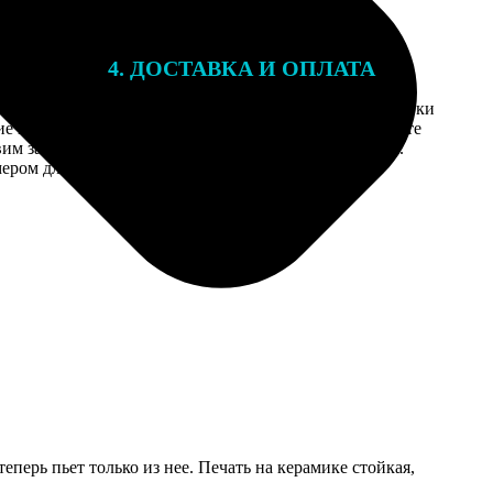
4. ДОСТАВКА И ОПЛАТА
той. После
Введите адрес и выберите способ доставки
 на email с
заказа. Если у вас есть промокод, введите
вим заказ
его в специальное поле для промокода.
мером для
еперь пьет только из нее. Печать на керамике стойкая,