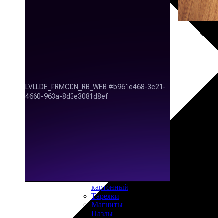
30х40
20х45
30х60
30х90
40х40
40х60
50х70
Пенокартон
Модульные
картины
ФотоПостеры
ФотоПодушки
Фотоcувениры
Значки
Коврик
для
мыши
Кружки
Новогодние
шары
Пазл
картонный
Тарелки
Магниты
Пазлы