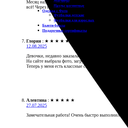
Магниты
Месяц назад решила попробовать печать полоски из 
Пазлы магнитные
всё! Через пару дней пришла посылка. Полоска полу
Одежда с Фото
Футболки детские
Футболки для взрослых
Бьюти-боксы
Подарочные сертификаты
Глория
:
★
★
★
★
★
12.08.2025
Девочки, недавно заказала печать фотополоски из 
На сайте выбрала фото, загрузила, и через минуту с
Теперь у меня есть классные снимки, которые порад
Алевтина
:
★
★
★
★
★
27.07.2025
Замечательная работа! Очень быстро выполнили мой