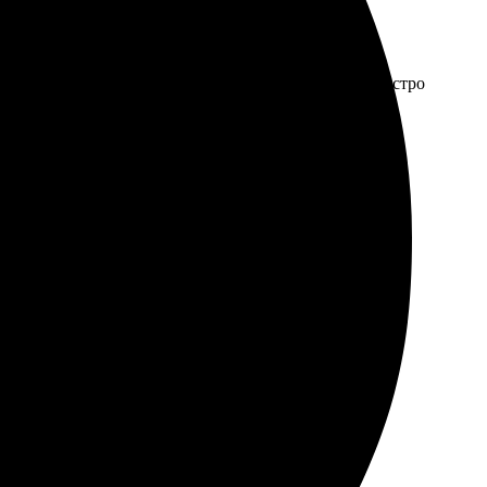
выбрали фото, указали размер, оформили заказ. Я быстро
нно, стоит попробовать. Рекомендую!
кую полоску с фото. Печать качественная, цвета