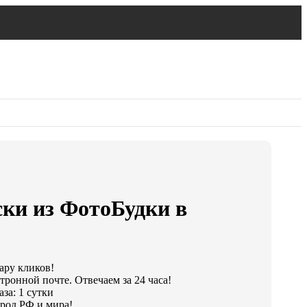
ски из ФотоБудки в
пару кликов!
тронной почте. Отвечаем за 24 часа!
за: 1 сутки
род РФ и мира!