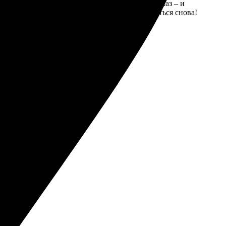
 Загрузила фото, выбрала размер, оформила заказ – и
результатом и быстротой работы. Буду обращаться снова!
!
стоящие!