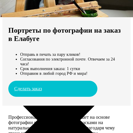
Не нашли Ваш город?
Мы доставляем по всему миру
Портреты по фотографии на заказ
Продолжить без города
в Елабуге
Отправь в печать за пару кликов!
Согласования по электронной почте. Отвечаем за 24
часа!
Срок выполнения заказа: 1 сутки
Отправим в любой город РФ и мира!
Сделать заказ
Профессиональный художник напишет на основе
фотографии портрет акриловыми красками на
натуральном холсте. Покроет лаком, благодаря чему