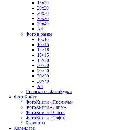
15х20
20х20
20х30
30х30
30х40
А4
Фото в рамке
10х10
10×15
13×18
15×15
15×20
20×20
20×30
30×30
30×40
A4
Полоски из ФотоБудки
ФотоКниги
ФотоКниги «Премиум»
ФотоКниги «Слим»
ФотоКниги «Лайт»
ФотоКниги «Софт»
Блокноты
Календари