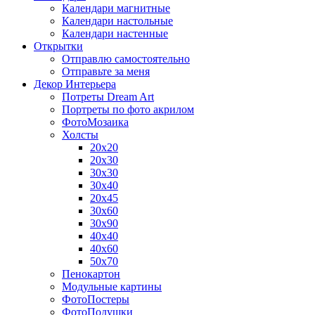
Календари магнитные
Календари настольные
Календари настенные
Открытки
Отправлю самостоятельно
Отправьте за меня
Декор Интерьера
Потреты Dream Art
Портреты по фото акрилом
ФотоМозаика
Холсты
20х20
20х30
30х30
30х40
20х45
30х60
30х90
40х40
40х60
50х70
Пенокартон
Модульные картины
ФотоПостеры
ФотоПодушки